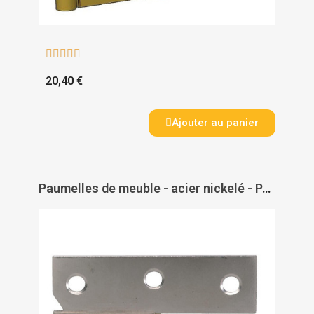





20,40 €
Ajouter au panier
Paumelles de meuble - acier nickelé - PAS DE MARQUE