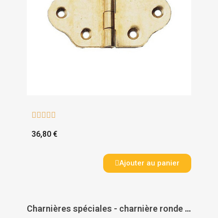





36,80 €
Ajouter au panier
Charnières spéciales - charnière ronde - laiton - axe inox - A LENNE