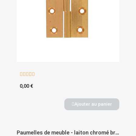





0,00 €
Ajouter au panier
Paumelles de meuble - laiton chromé brillant - TORBEL