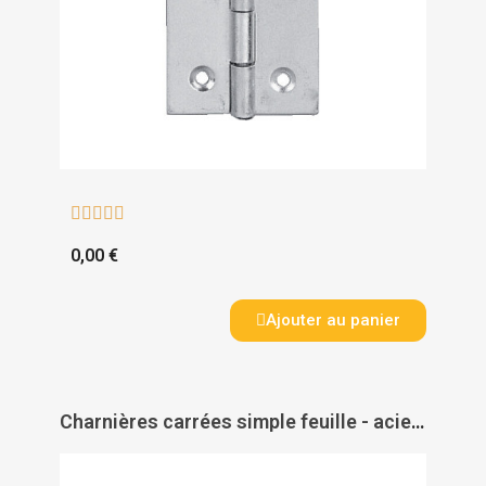





0,00 €
Ajouter au panier
Charnières carrées simple feuille - acier décapé - PAS DE MARQUE