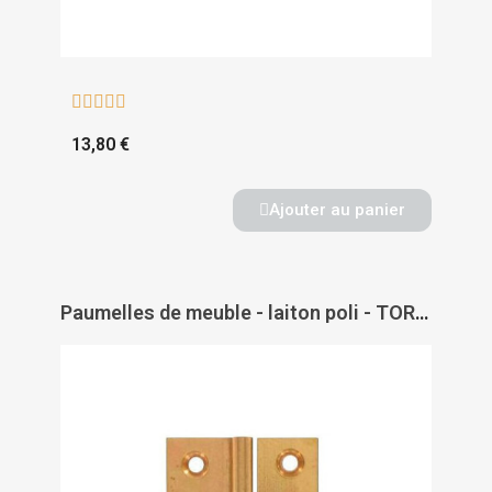





13,80 €
Ajouter au panier
Paumelles de meuble - laiton poli - TORBEL