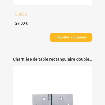





27,00 €
Ajouter au panier
Charnière de table rectangulaire double feuille - acier - PAS DE MARQUE