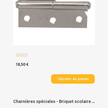





18,50 €
Ajouter au panier
Charnières spéciales - Briquet scolaire - laiton poli - longueur ouverte 108 mm - A LENNE