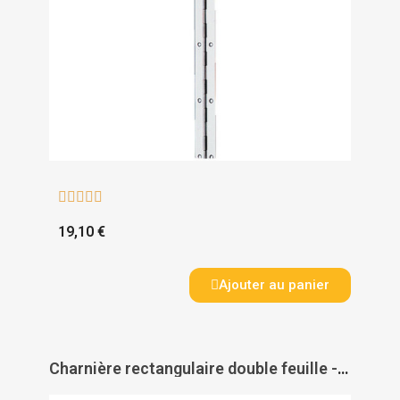





19,10 €
Ajouter au panier
Charnière rectangulaire double feuille - façon canne - acier - PAS DE MARQUE