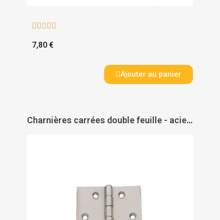





7,80 €
Ajouter au panier
Charnières carrées double feuille - acier décapé - PAS DE MARQUE