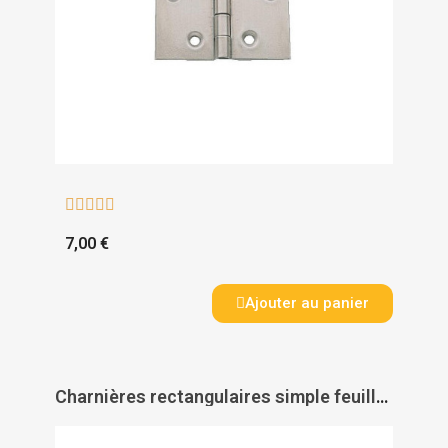





7,00 €
Ajouter au panier
Charnières rectangulaires simple feuille - broche inox - PAS DE MARQUE