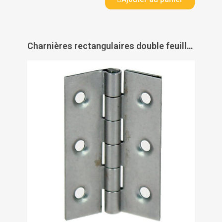
Charnières rectangulaires double feuille - acier décapé - fortes - PAS DE MARQUE