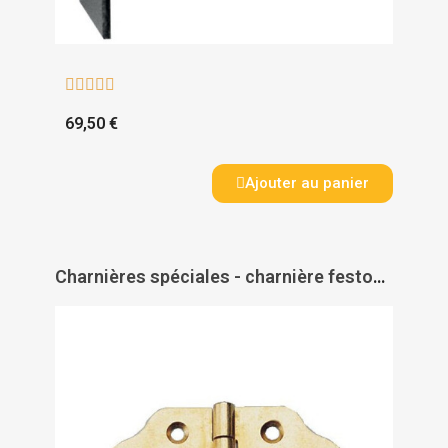





69,50 €
Ajouter au panier
Charnières spéciales - charnière festonnée - double feuille - laiton - PAS DE MARQUE