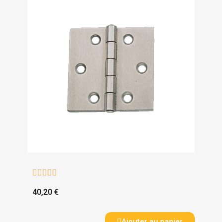





40,20 €
Ajouter au panier