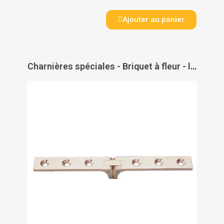
Ajouter au panier
Charnières spéciales - Briquet à fleur - laiton poli - longueur ouverte 125 mm - A LENNE