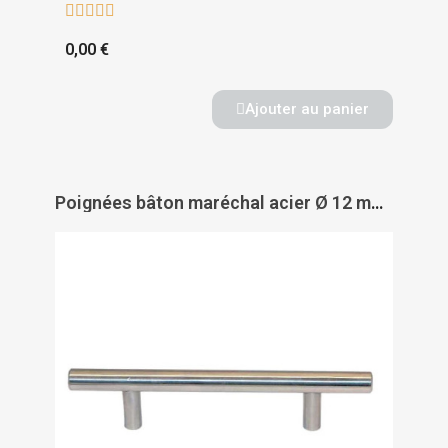





0,00 €
Ajouter au panier
Poignées bâton maréchal acier Ø 12 mm - PAS DE MARQUE