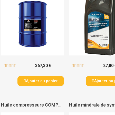
367,30 €
27,80 










Ajouter au panier
Ajouter au 
Huile compresseurs COMPRESS 100 - ITECMA