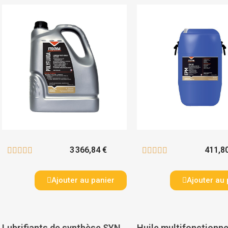
3 366,84 €
411,8










Ajouter au panier
Ajouter au 
Lubrifiants de synthèse SYNTHOIL 5W40 - ITECMA