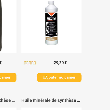
€
29,20 €





panier
Ajouter au panier
Huile minérale de synthèse ROTOIL 68 - ITECMA
Huile minérale de synthèse ROTOIL 46 - ITECMA