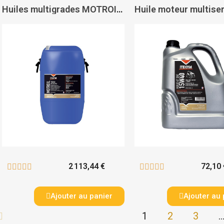
Huiles multigrades MOTROIL 15W40 - ITECMA
2 113,44 €
72,10 










Ajouter au panier
Ajouter au 
1
2
3