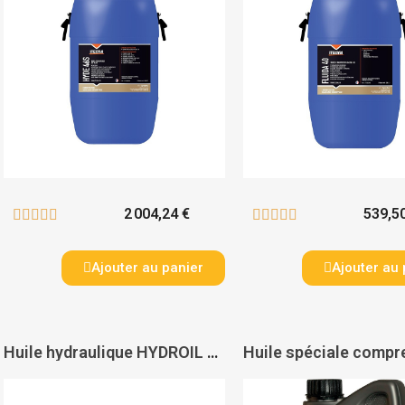
2 004,24 €
539,5










Ajouter au panier
Ajouter au 
Huile hydraulique HYDROIL PLUS 46 - ITECMA