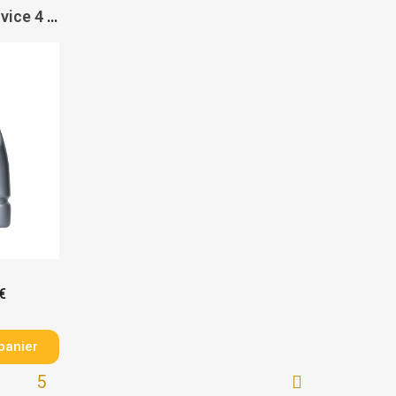
Huile moteur multiservice 4 temps SAE 15W40 - PAS DE MARQUE
€
panier
…
5