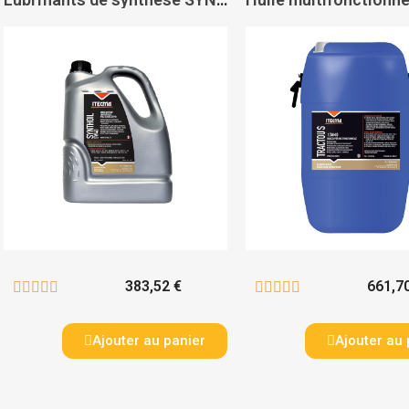
383,52 €
661,7










Ajouter au panier
Ajouter au 