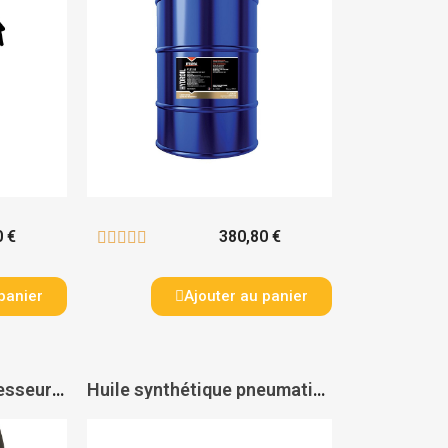
0 €
380,80 €





panier
Ajouter au panier
Huile spéciale compresseurs à piston HHP 100 - LACME
Huile synthétique pneumatique AEROSYN - ITECMA