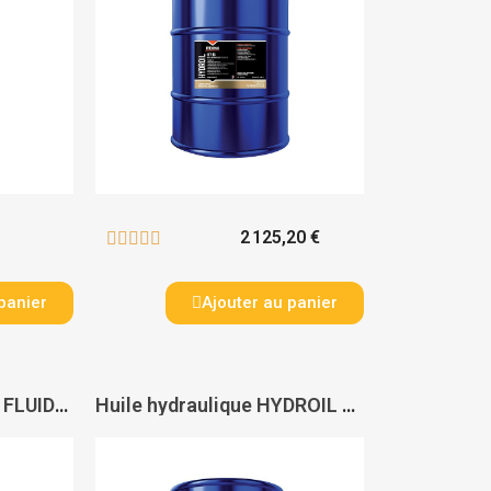
2 125,20 €





panier
Ajouter au panier
Huile de mouvements FLUIDA 40 - ITECMA
Huile hydraulique HYDROIL PLUS 68 - ITECMA