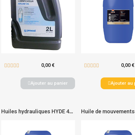
0,00 €
0,00 €










Ajouter au panier
Ajouter au 
Huiles hydrauliques HYDE 46S - ITECMA