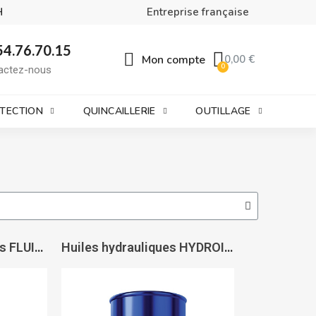
H
Entreprise française
54.76.70.15
Mon compte
0,00 €
actez-nous
OTECTION
QUINCAILLERIE
OUTILLAGE
Huiles de mouvements FLUIDA 30 - ITECMA
Huiles hydrauliques HYDROIL HIV 46 - ITECMA