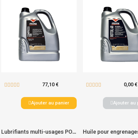
77,10 €
0,00 €










Ajouter au panier
Ajouter au 
Lubrifiants multi-usages POLYFLUIDA - ITECMA