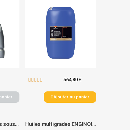
564,80 €





panier
Ajouter au panier
Huile pour engrenages sous carter EPM 100 - ITECMA
Huiles multigrades ENGINOIL 15W40 - ITECMA