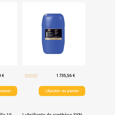
0 €
1 735,56 €





panier
Ajouter au panier
Huile multifonctionnelle 10W40 TRACTOU S - ITECMA
Lubrifiants de synthèse SYNTHOIL 10W40 - ITECMA