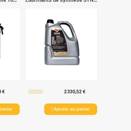
0 €
2 330,52 €





panier
Ajouter au panier