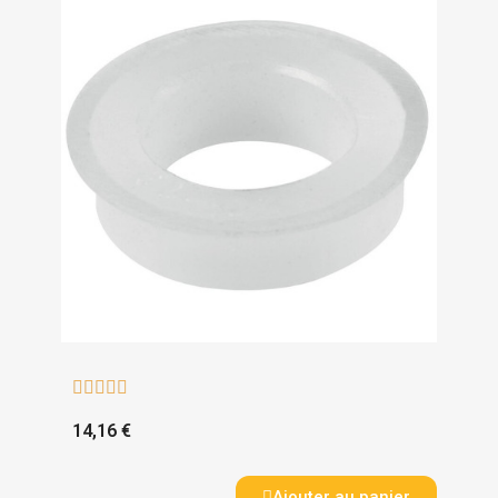





14,16 €
Ajouter au panier