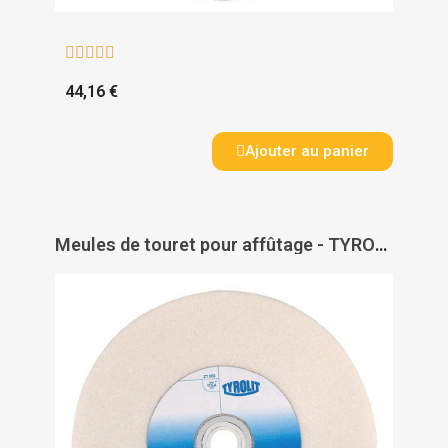





44,16 €
Ajouter au panier
Meules de touret pour affûtage - TYROLIT