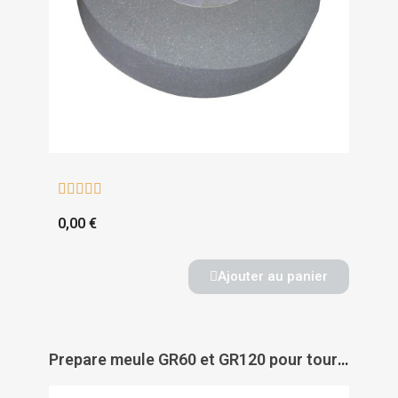





0,00 €
Ajouter au panier
Prepare meule GR60 et GR120 pour touret à meuler AFF251 - LEMAN