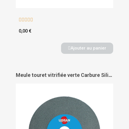





0,00 €
Ajouter au panier
Meule touret vitrifiée verte Carbure Silicium - LEMAN