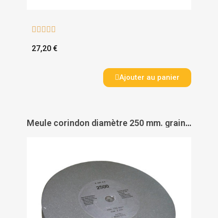





27,20 €
Ajouter au panier
Meule corindon diamètre 250 mm. grain 220. pour touret à meuler AFF251 - LEMAN