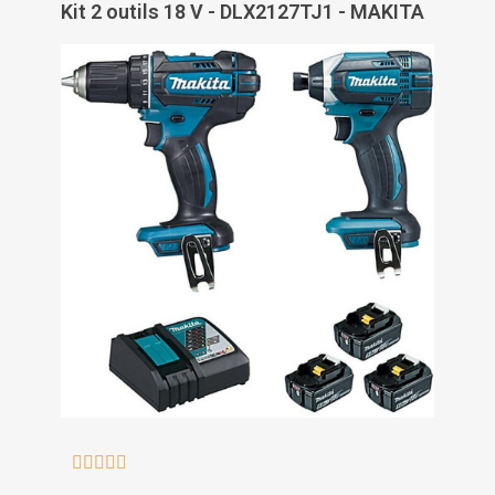
Kit 2 outils 18 V - DLX2127TJ1 - MAKITA




