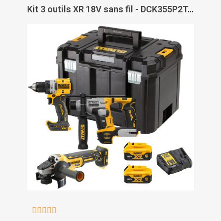
Kit 3 outils XR 18V sans fil - DCK355P2T-QW - DEWALT




