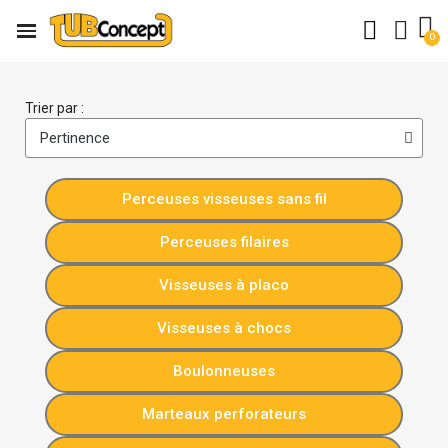
Trier par :
Perceuses visseuses sans fil
Perceuses filaires
Visseuses à placo
Visseuses à chocs
Boulonneuses
Marteaux perforateurs