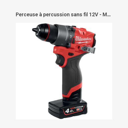
Perceuse à percussion sans fil 12V - M12 FPD2-402X - MILWAUKEE