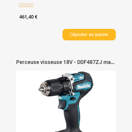





461,40 €
Ajouter au panier
Perceuse visseuse 18V - DDF487ZJ machine nue - PAS DE MARQUE