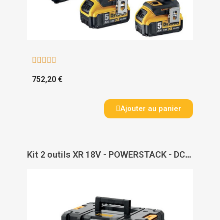





752,20 €
Ajouter au panier
Kit 2 outils XR 18V - POWERSTACK - DCK2050H2T-QW - DEWALT