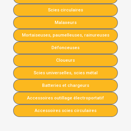
Scies circulaires
Malaxeurs
Mortaiseuses, paumelleuses, rainureuses
Défonceuses
Cloueurs
Scies universelles, scies métal
Batteries et chargeurs
Accessoires outillage électroportatif
Accessoires scies circulaires