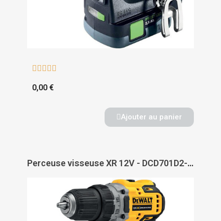





0,00 €
Ajouter au panier
Perceuse visseuse XR 12V - DCD701D2-QW - DEWALT