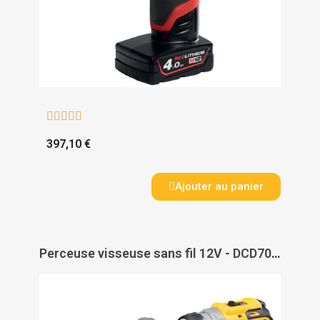





397,10 €
Ajouter au panier
Perceuse visseuse sans fil 12V - DCD703L2T-QW - DEWALT