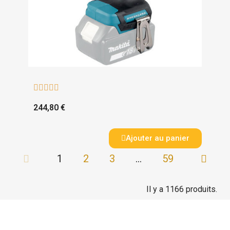





244,80 €
Ajouter au panier
1
2
3
…
59
Il y a 1166 produits.