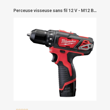
Perceuse visseuse sans fil 12 V - M12 BDD 202C - MILWAUKEE