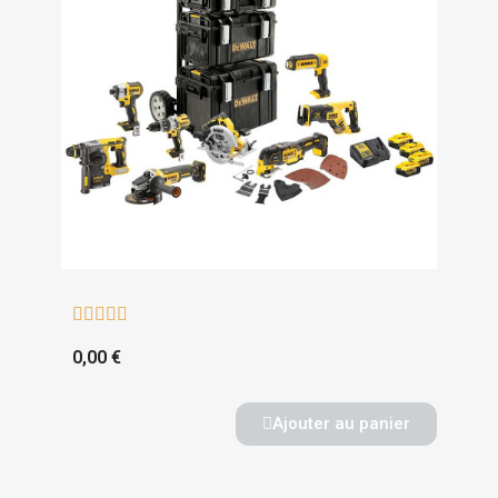





0,00 €
Ajouter au panier