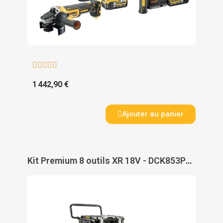





1 442,90 €
Ajouter au panier
Kit Premium 8 outils XR 18V - DCK853P4-QW - DEWALT