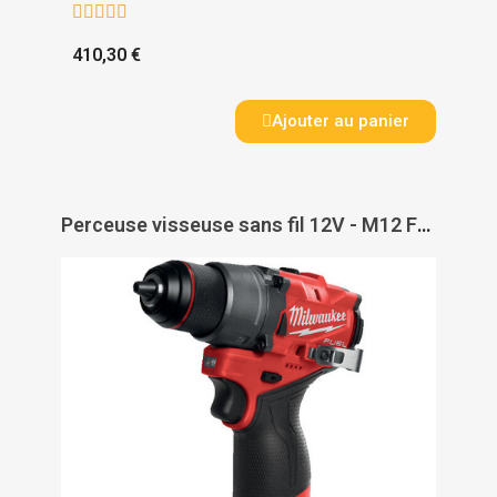





410,30 €
Ajouter au panier
Perceuse visseuse sans fil 12V - M12 FDD2-402X - MILWAUKEE