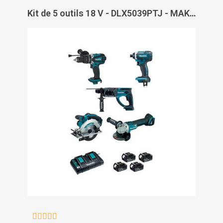
Kit de 5 outils 18 V - DLX5039PTJ - MAKITA




