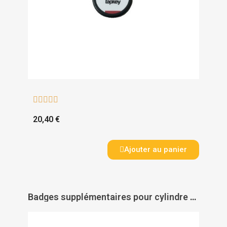





20,40 €
Ajouter au panier
Badges supplémentaires pour cylindre électroniques EasyFlex Box Pro - DOM