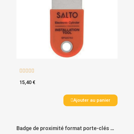





15,40 €
Ajouter au panier
Badge de proximité format porte-clés Mifare + carte d'effacement pour contrôle d'accès Salto - SALTO