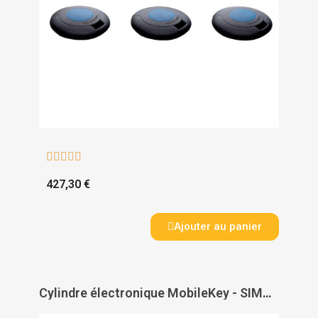





427,30 €
Ajouter au panier
Cylindre électronique MobileKey - SIMONS VOSS