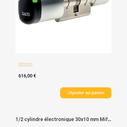





616,00 €
Ajouter au panier
1/2 cylindre électronique 30x10 mm Mifare Geo IP66 - PAS DE MARQUE