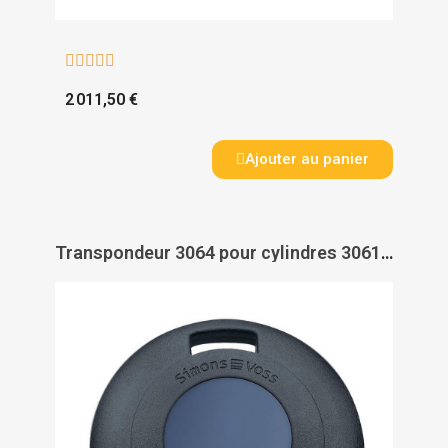





2 011,50 €
Ajouter au panier
Transpondeur 3064 pour cylindres 3061 et Mobilekey - SIMONS VOSS