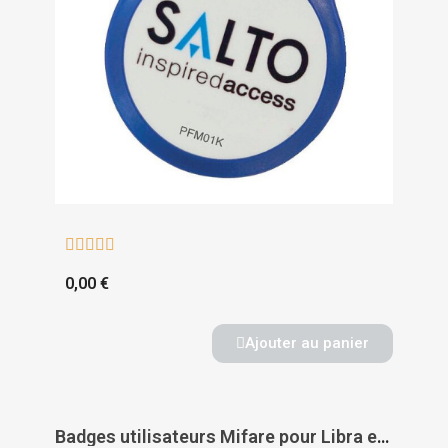





0,00 €
Ajouter au panier
Badges utilisateurs Mifare pour Libra et Ariès Smart en sachet de 10 - ISEO CITY