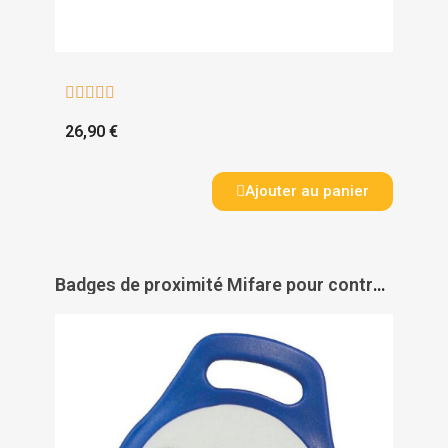





26,90 €
Ajouter au panier
Badges de proximité Mifare pour contrôle d'accès Salto - SALTO