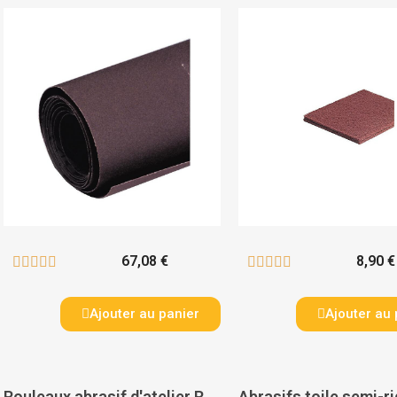
67,08 €
8,90 €










Ajouter au panier
Ajouter au 
Rouleaux abrasif d'atelier R222 - NORTON