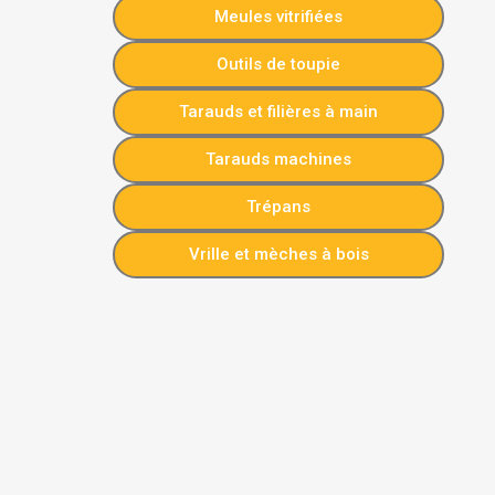
Meules vitrifiées
Outils de toupie
Tarauds et filières à main
Tarauds machines
Trépans
Vrille et mèches à bois