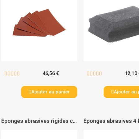
46,56 €
12,10 










Ajouter au panier
Ajouter au 
Éponges abrasives rigides carbure de silicium 4 faces - VSM