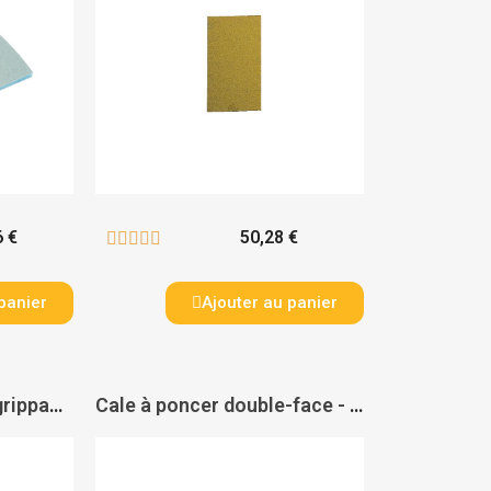
6 €
50,28 €





panier
Ajouter au panier
Cale à poncer auto-agrippante - VSM
Cale à poncer double-face - PAS DE MARQUE