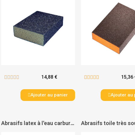
14,88 €
15,36 










Ajouter au panier
Ajouter au 
Abrasifs latex à l'eau carbure de silicium CP 918 - VSM