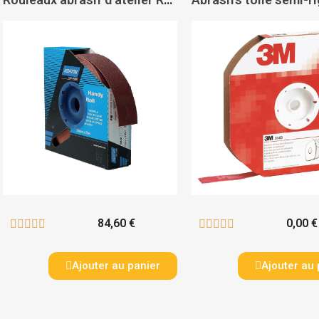
84,60 €
0,00 €










Ajouter au panier
Ajouter au 