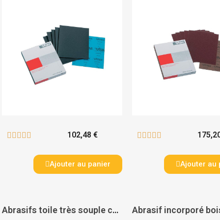
102,48 €
175,2










Ajouter au panier
Ajouter au 
Abrasifs toile très souple corindon KK 114 F grand format - VSM