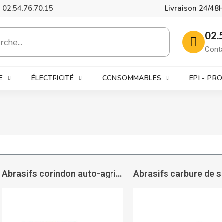
02.54.76.70.15
Livraison 24/48
02.
Cont
E
ÉLECTRICITÉ
CONSOMMABLES
EPI - PR
Abrasifs corindon auto-agrippantes cale à poncer KP 131B7/C7 - VSM