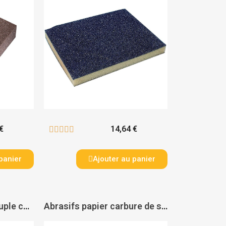
€
14,64 €





panier
Ajouter au panier
Abrasifs toile très souple corindon KK 114 F petit format - VSM
Abrasifs papier carbure de silicium anti-encrassant 1748 Siarexx fine - SIA