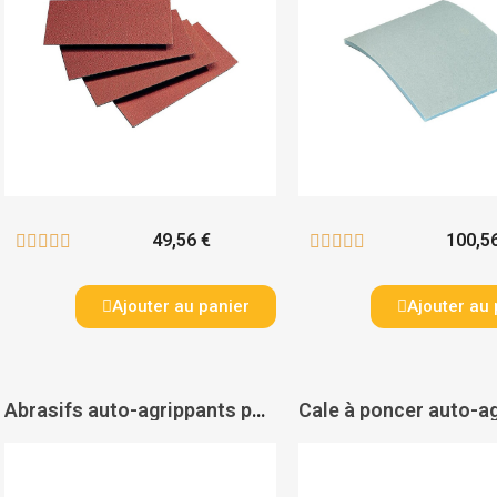
49,56 €
100,5










Ajouter au panier
Ajouter au 
Abrasifs auto-agrippants pour cales à poncer grains oxyde d'aluminium KP222 - VSM