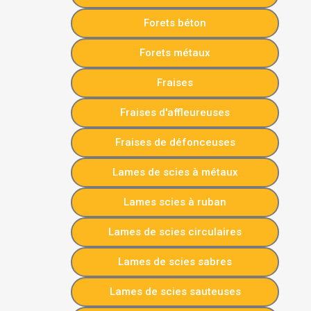
Forets béton
Forets métaux
Fraises
Fraises d'affleureuses
Fraises de défonceuses
Lames de scies à métaux
Lames scies à ruban
Lames de scies circulaires
Lames de scies sabres
Lames de scies sauteuses