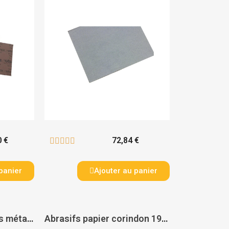
0 €
72,84 €





panier
Ajouter au panier
Abrasif incorporé bois métaux 6120 Siavlies - SIA
Abrasifs papier corindon 1962 Siarexx cut - SIA