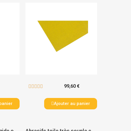
99,60 €





panier
Ajouter au panier
Abrasifs toile semi-rigide oxyde d'aluminium en rouleaux d'atelier 25 m 314D largeur 38 mm - 3M
Abrasifs toile très souple corindon en rouleau d'atelier 25 m KK 114 F largeur 40 mm - VSM