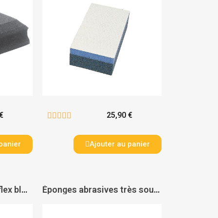
€
25,90 €





panier
Ajouter au panier
Éponges abrasives 4 flex block 4 faces - SIA
Éponges abrasives très souples carbure de silicium 2 faces - VSM