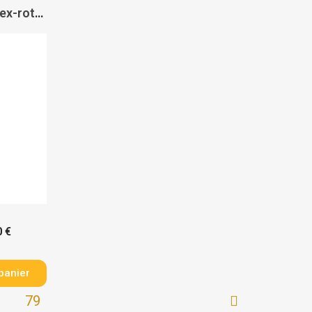
Rouleau abrasif beartex-rotolo - NORTON
0 €
panier
79