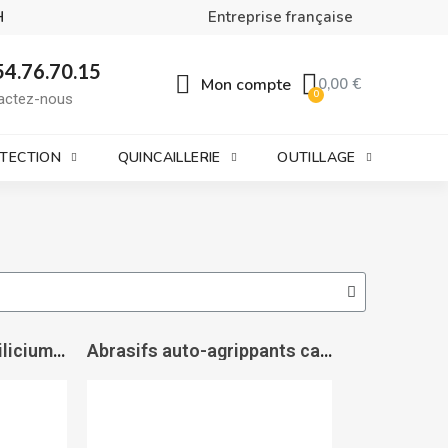
H
Entreprise française
54.76.70.15
Mon compte
0,00 €
actez-nous
OTECTION
QUINCAILLERIE
OUTILLAGE
Abrasifs carbure de silicium sur mousse 1748 Siarexx fine - SIA
Abrasifs auto-agrippants cale à poncer 1960 Siarexx cut - SIA