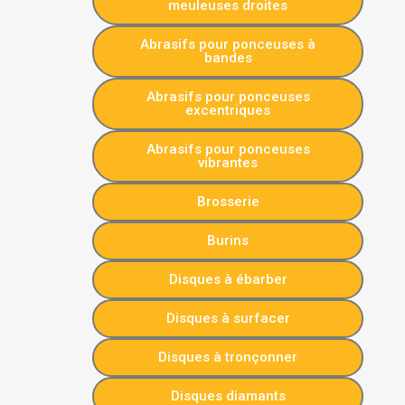
meuleuses droites
Abrasifs pour ponceuses à
bandes
Abrasifs pour ponceuses
excentriques
Abrasifs pour ponceuses
vibrantes
Brosserie
Burins
Disques à ébarber
Disques à surfacer
Disques à tronçonner
Disques diamants