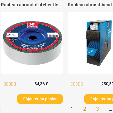
Rouleau abrasif d'atelier flexible résistant à l'eau - GRIFFON
84,36 €
250,8










Ajouter au panier
Ajouter au 
1
2
3
…