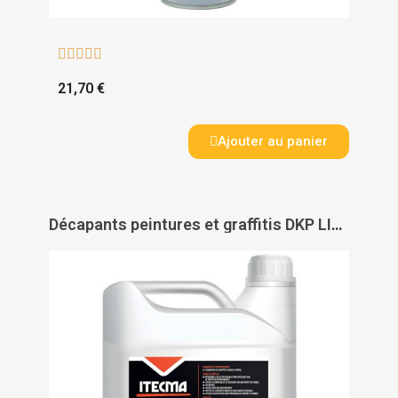





21,70 €
Ajouter au panier
Décapants peintures et graffitis DKP LIGHT - ITECMA