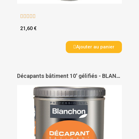





21,60 €
Ajouter au panier
Décapants bâtiment 10' gélifiés - BLANCHON