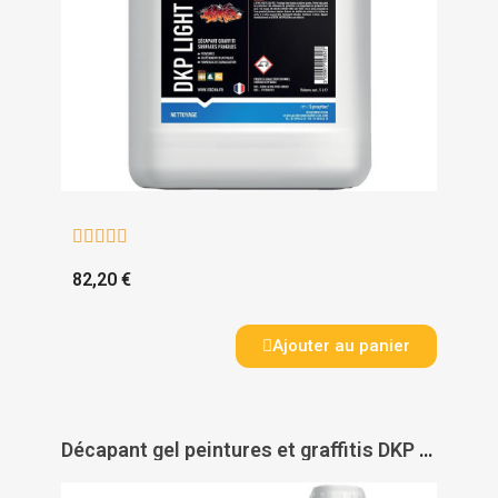





82,20 €
Ajouter au panier
Décapant gel peintures et graffitis DKP VG G - ITECMA