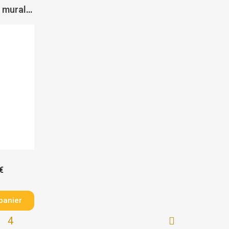
Support de douchette mural 3 positions - VALENTIN
€
panier
4