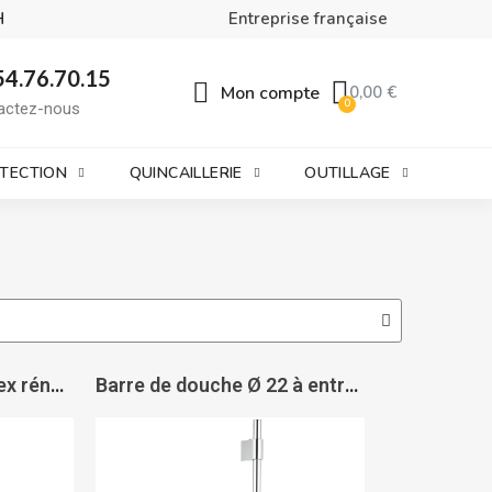
H
Entreprise française
54.76.70.15
Mon compte
0,00 €
actez-nous
OTECTION
QUINCAILLERIE
OUTILLAGE
Barre de douche Disflex rénovation à entraxe réglable - DISFLEX
Barre de douche Ø 22 à entraxe réglable Infinity Glass avec tablette en verre trempé - DISFLEX