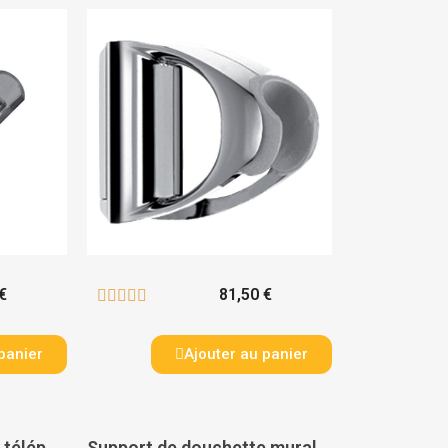
€
81,50 €





panier
Ajouter au panier
Support de douchette téléphone ABS chromé - NICOLL
Support de douchette mural - PAS DE MARQUE