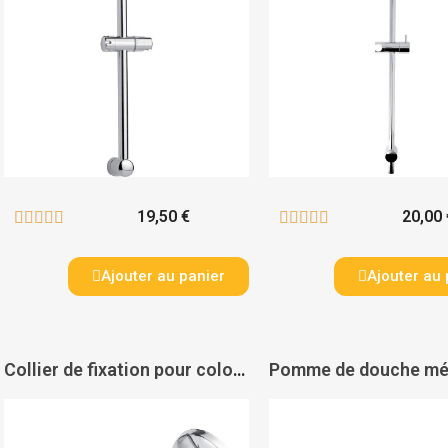
19,50 €
20,00 










Ajouter au panier
Ajouter au 
Collier de fixation pour colonne potence - NICOLL