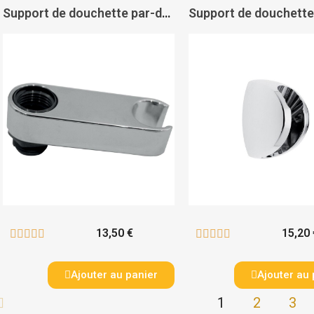
Support de douchette par-dessous - PAS DE MARQUE
13,50 €
15,20 










Ajouter au panier
Ajouter au 
1
2
3