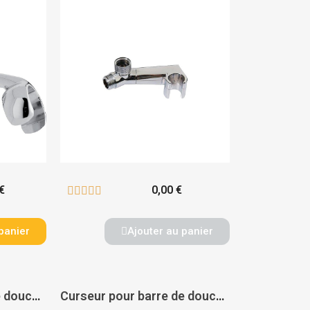
€
0,00 €





panier
Ajouter au panier
Curseur pour barre de douche Unica'S et Unica'88 28672000 - HANSGROHE
Curseur pour barre de douche Unica'D 9619000 - HANSGROHE