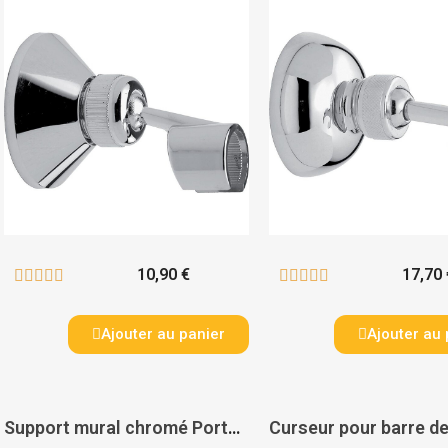
10,90 €
17,70 










Ajouter au panier
Ajouter au 
Support mural chromé Porter'C - HANSGROHE