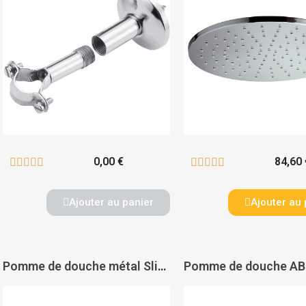
0,00 €
84,60 










Ajouter au panier
Ajouter au 
Pomme de douche métal Slim carrée 250 mm - PAS DE MARQUE