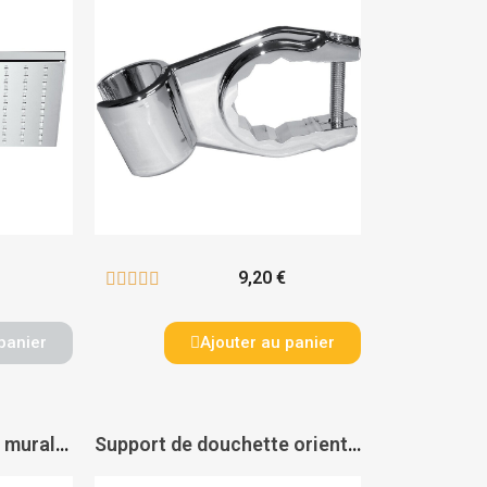
9,20 €





panier
Ajouter au panier
Support de douchette mural articulé laiton - PAS DE MARQUE
Support de douchette orientable - SOCLA