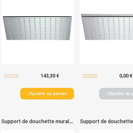
143,30 €
0,00 €










Ajouter au panier
Ajouter au 
Support de douchette mural articulé ABS - PAS DE MARQUE