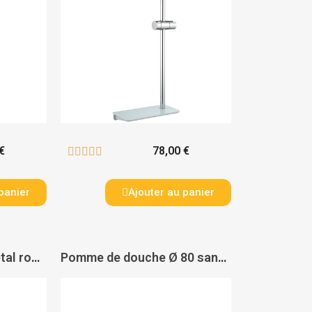
€
78,00 €





panier
Ajouter au panier
Pomme de douche métal ronde Ø 200 - PAS DE MARQUE
Pomme de douche Ø 80 sans galerie - NICOLL