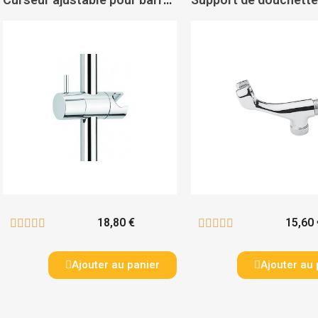
18,80 €
15,60 










Ajouter au panier
Ajouter au 