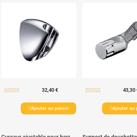
32,40 €
43,30 










Ajouter au panier
Ajouter au 
Curseur ajustable pour barre de douche - VALENTIN