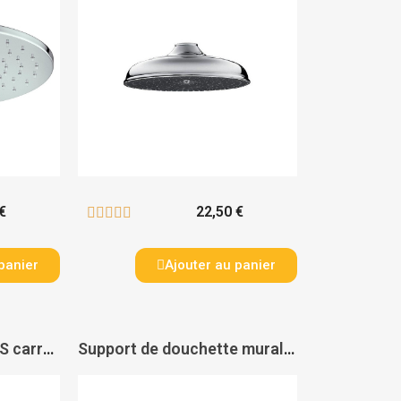
€
22,50 €





panier
Ajouter au panier
Pomme de douche ABS carrée - PAS DE MARQUE
Support de douchette mural cavalier - PAS DE MARQUE