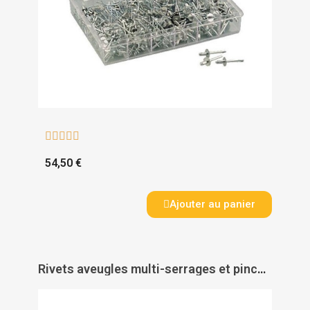





54,50 €
Ajouter au panier
Rivets aveugles multi-serrages et pince à rivets en coffret Gomulti - DEGOMETAL