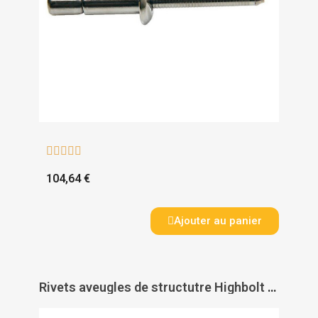





104,64 €
Ajouter au panier
Rivets aveugles de structutre Highbolt tête ronde corps inox tige inox - DEGOMETAL