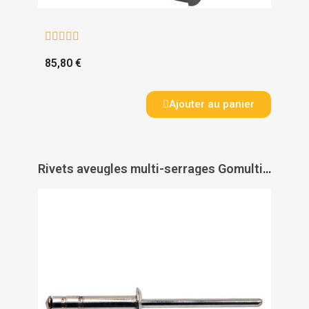





85,80 €
Ajouter au panier
Rivets aveugles multi-serrages Gomulti corps alu tige acier zingué - DEGOMETAL