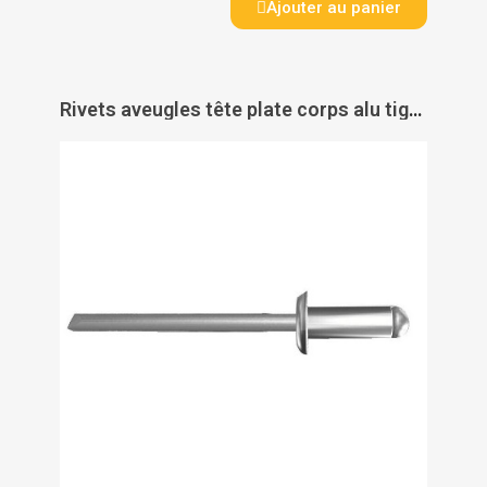
Ajouter au panier
Rivets aveugles tête plate corps alu tige acier zingué Rivquick 611 - RIVQUICK