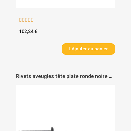





102,24 €
Ajouter au panier
Rivets aveugles tête plate ronde noire ALX TRS - DEGOMETAL