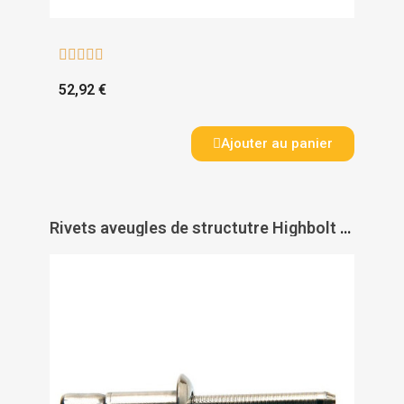





52,92 €
Ajouter au panier
Rivets aveugles de structutre Highbolt tête ronde corps acier tige acier - DEGOMETAL