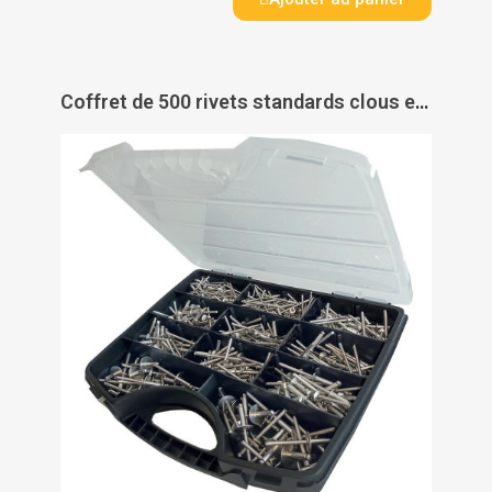
Coffret de 500 rivets standards clous et têtes inox A2 têtes rondes et extra larges - DEGOMETAL