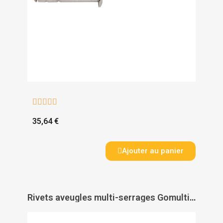





35,64 €
Ajouter au panier
Rivets aveugles multi-serrages Gomulti corps alu tige acier zingué tête fraisée 120deg. - DEGOMETAL