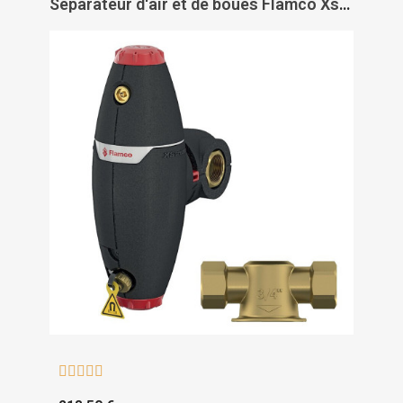
Séparateur d'air et de boues Flamco Xstream Vent-Clean - FLAMCO




