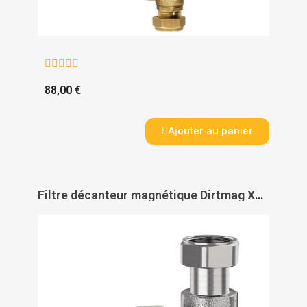





88,00 €
Ajouter au panier
Filtre décanteur magnétique Dirtmag XS pour chaudière murale - THERMADOR