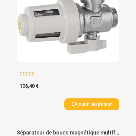





106,40 €
Ajouter au panier
Séparateur de boues magnétique multifonction SafeCleaner 2 - RBM