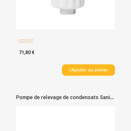





71,80 €
Ajouter au panier
Pompe de relevage de condensats Sanicondens Best Flat - SFA