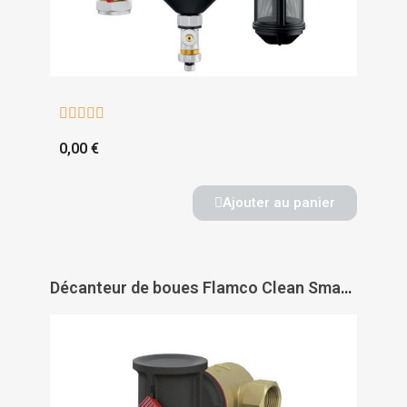





0,00 €
Ajouter au panier
Décanteur de boues Flamco Clean Smart - FLAMCO