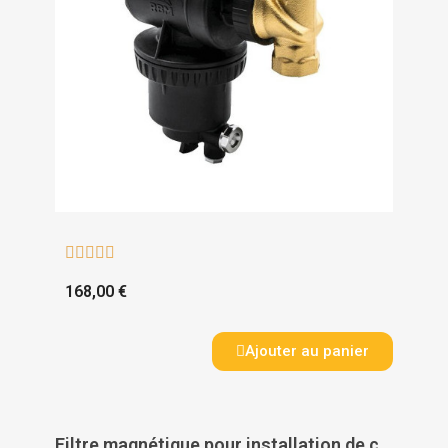





168,00 €
Ajouter au panier
Filtre magnétique pour installation de chauffage Eliminator Vortex 300 - SENTINEL