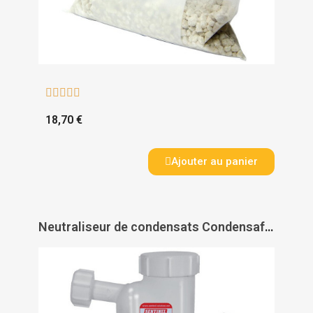





18,70 €
Ajouter au panier
Neutraliseur de condensats Condensafe + Sentinel - SENTINEL