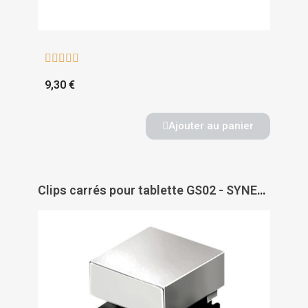





9,30 €
Ajouter au panier
Clips carrés pour tablette GS02 - SYNERCIA