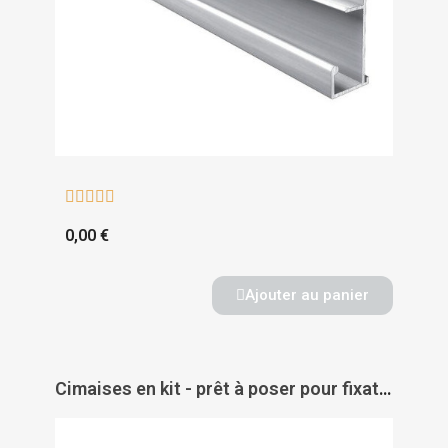





0,00 €
Ajouter au panier
Cimaises en kit - prêt à poser pour fixation tableaux - cimaises - systèmes modulaires - CIVIC