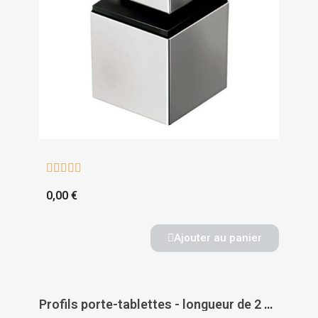





0,00 €
Ajouter au panier
Profils porte-tablettes - longueur de 2 m - aluminium - QUINCADÉCOR