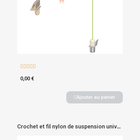





0,00 €
Ajouter au panier
Crochet et fil nylon de suspension universel - CIVIC