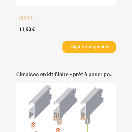





11,90 €
Ajouter au panier
Cimaises en kit filaire - prêt à poser pour fixation tableaux - cimaises - systèmes modulaires - Civiclic - CIVIC