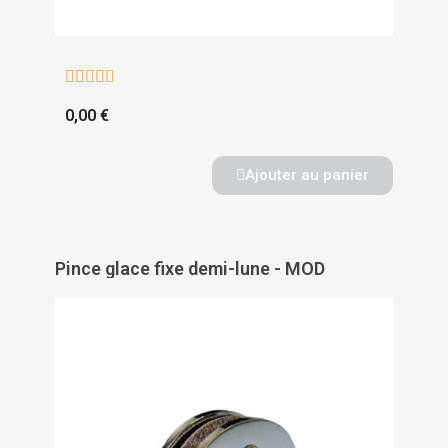





0,00 €
Ajouter au panier
Pince glace fixe demi-lune - MOD