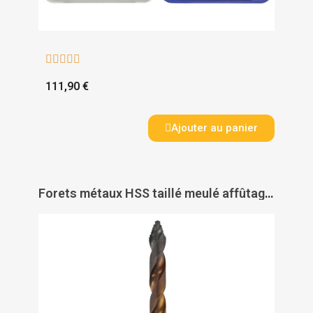





111,90 €
Ajouter au panier
Forets métaux HSS taillé meulé affûtage Tivoly Smart Point - TIVOLY