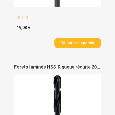





19,08 €
Ajouter au panier
Forets laminés HSS-R queue réduite 200 - RUKO