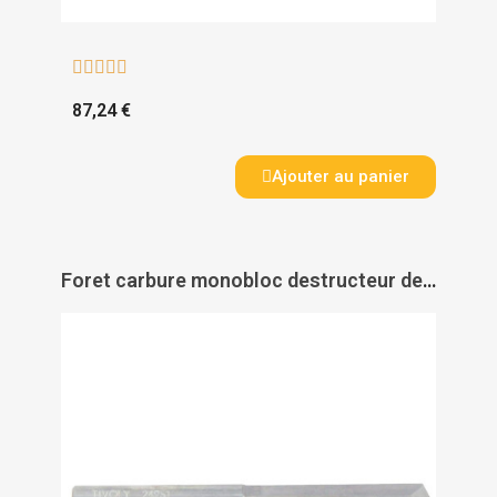





87,24 €
Ajouter au panier
Foret carbure monobloc destructeur de cylindres et verrous - TIVOLY