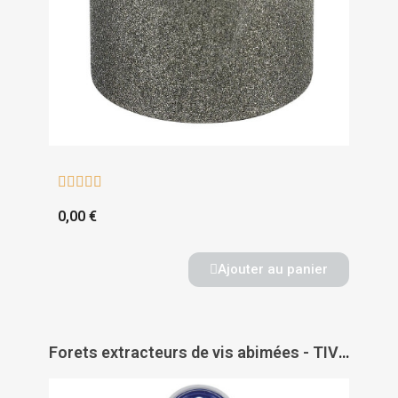





0,00 €
Ajouter au panier
Forets extracteurs de vis abimées - TIVOLY