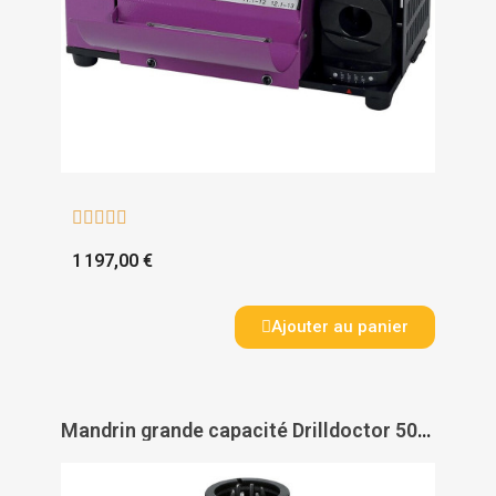





1 197,00 €
Ajouter au panier
Mandrin grande capacité Drilldoctor 500 - TIVOLY