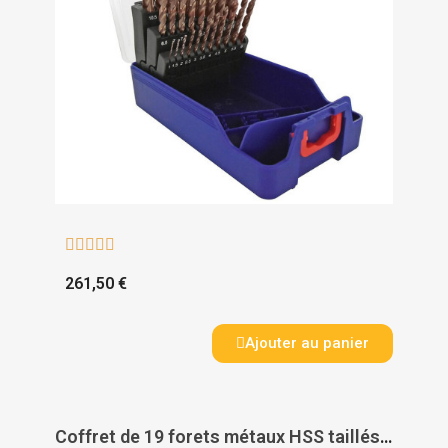





261,50 €
Ajouter au panier
Coffret de 19 forets métaux HSS taillés meulés affûtage Tivoly Smart Point - TIVOLY