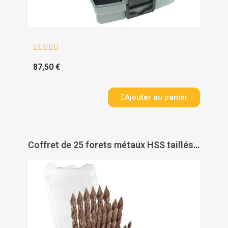





87,50 €
Ajouter au panier
Coffret de 25 forets métaux HSS taillés meulés affûtage Tivoly Smart Point - TIVOLY