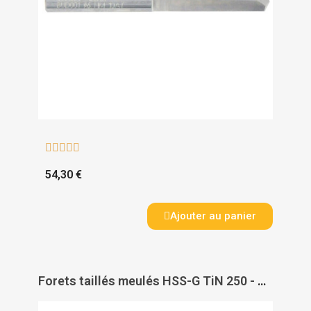





54,30 €
Ajouter au panier
Forets taillés meulés HSS-G TiN 250 - RUKO