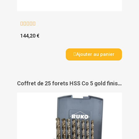





144,20 €
Ajouter au panier
Coffret de 25 forets HSS Co 5 gold finish 215 - RUKO