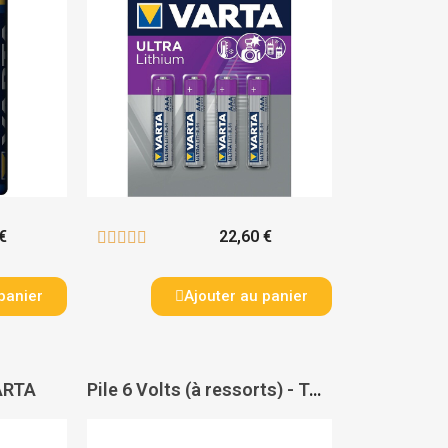
€
22,60 €





panier
Ajouter au panier
VARTA
Pile 6 Volts (à ressorts) - TALIAPLAST