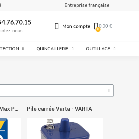
H
Entreprise française
54.76.70.15
Mon compte
0,00 €
actez-nous
OTECTION
QUINCAILLERIE
OUTILLAGE
Pile alcaline Longlife Max Power - VARTA
Pile carrée Varta - VARTA