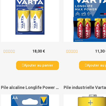
18,00 €
11,30 










Ajouter au panier
Ajouter au 
Pile alcaline Longlife Power Varta - VARTA