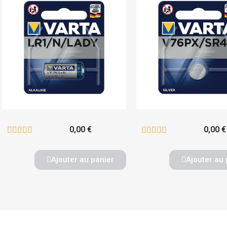
0,00 €
0,00 €










Ajouter au panier
Ajouter au 