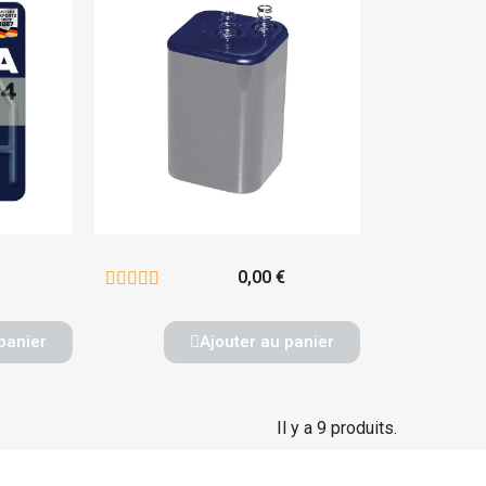
0,00 €





panier
Ajouter au panier
Il y a 9 produits.