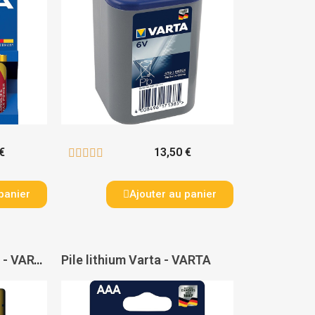
€
13,50 €





panier
Ajouter au panier
Pile industrielle Varta - VARTA
Pile lithium Varta - VARTA