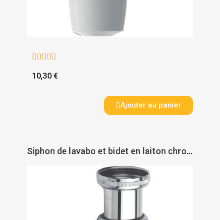





10,30 €
Ajouter au panier
Siphon de lavabo et bidet en laiton chromé - NICOLL