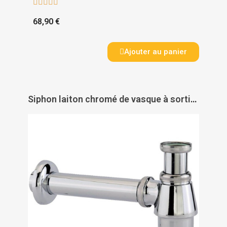





68,90 €
Ajouter au panier
Siphon laiton chromé de vasque à sortie murale - VALENTIN