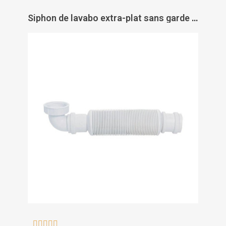
Siphon de lavabo extra-plat sans garde d'eau Senzo - WIRQUIN PRO




