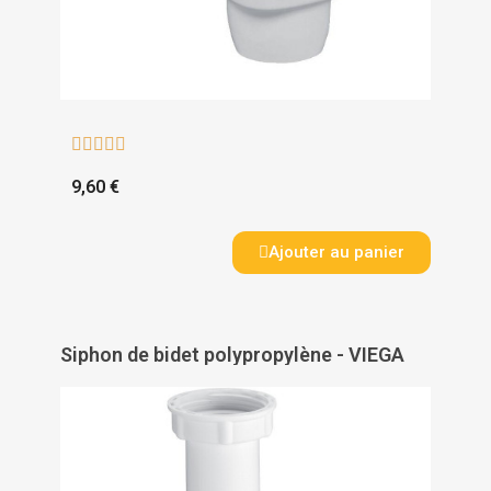





9,60 €
Ajouter au panier
Siphon de bidet polypropylène - VIEGA