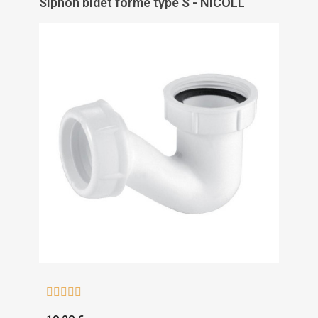
Siphon bidet forme type S - NICOLL




