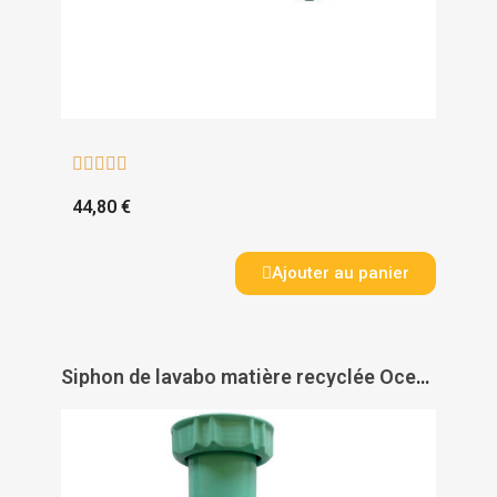





44,80 €
Ajouter au panier
Siphon de lavabo matière recyclée Ocean Up - VALENTIN