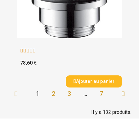





78,60 €
Ajouter au panier
1
2
3
…
7
Il y a 132 produits.