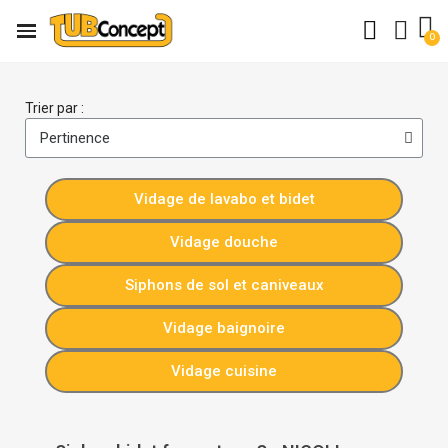
Trier par :
Vidage de lavabo et bidet
Vidage douche
Siphons de sol et caniveaux
Vidage baignoire
Vidage cuisine