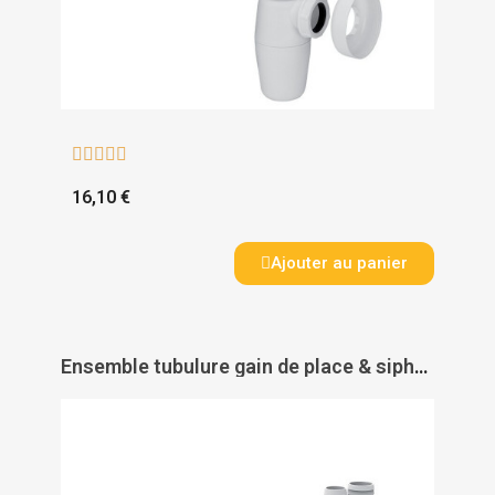





16,10 €
Ajouter au panier
Ensemble tubulure gain de place & siphon Connectic pour lavabo - VALENTIN