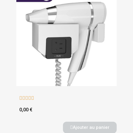





0,00 €
Ajouter au panier