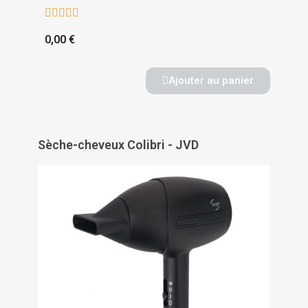





0,00 €
Ajouter au panier
Sèche-cheveux Colibri - JVD