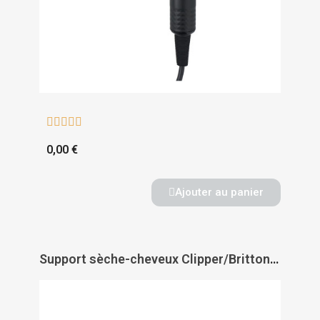





0,00 €
Ajouter au panier
Support sèche-cheveux Clipper/Brittony antivol mural - JVD