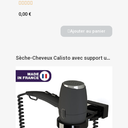





0,00 €
Ajouter au panier
Sèche-Cheveux Calisto avec support universel - JVD