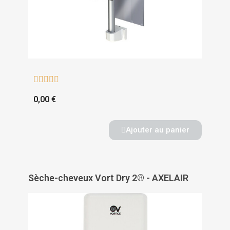





0,00 €
Ajouter au panier
Sèche-cheveux Vort Dry 2® - AXELAIR