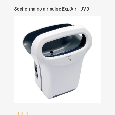
Sèche-mains air pulsé Exp'Air - JVD




