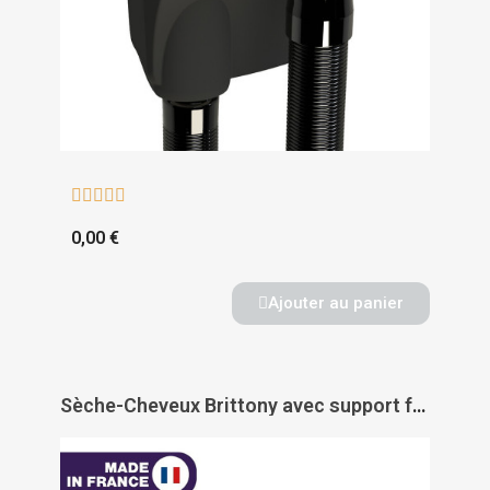





0,00 €
Ajouter au panier
Sèche-Cheveux Brittony avec support frontal prise rasoir - JVD