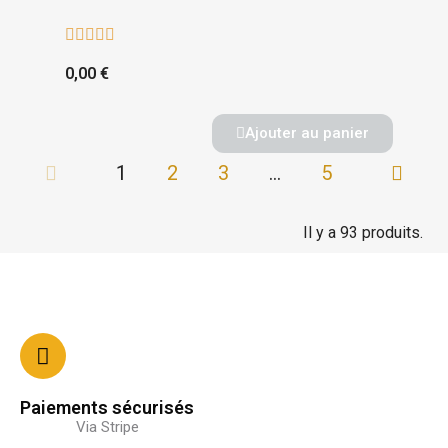





0,00 €
Ajouter au panier
1
2
3
…
5
Il y a 93 produits.
Paiements sécurisés
Via Stripe