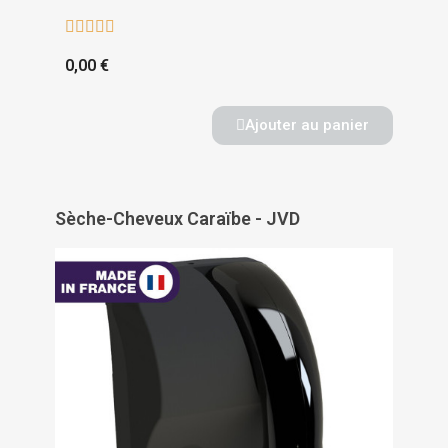





0,00 €
Ajouter au panier
Sèche-Cheveux Caraïbe - JVD