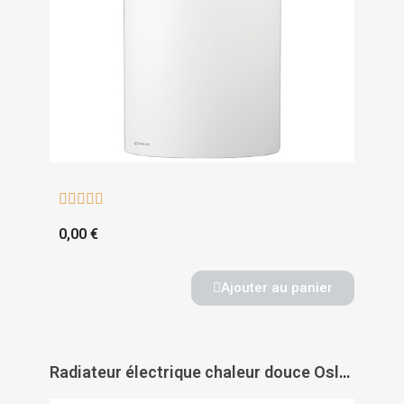





0,00 €
Ajouter au panier
Radiateur électrique chaleur douce Oslo 2 horizontal - INTUIS