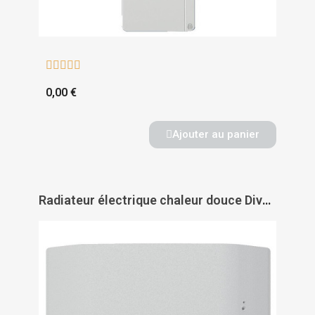





0,00 €
Ajouter au panier
Radiateur électrique chaleur douce Divali horizontal connecté et lumineux - ATLANTIC