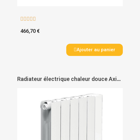





466,70 €
Ajouter au panier
Radiateur électrique chaleur douce Axino digital horizontal - INTUIS