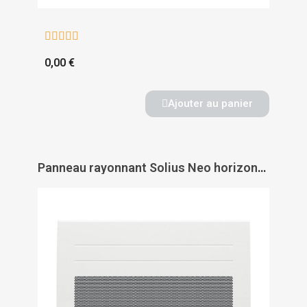





0,00 €
Ajouter au panier
Panneau rayonnant Solius Neo horizontal - ATLANTIC