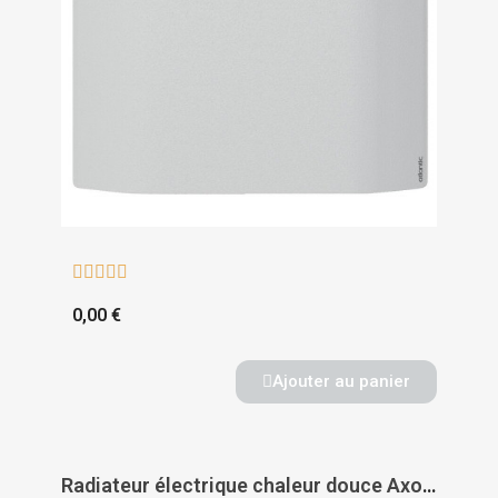





0,00 €
Ajouter au panier
Radiateur électrique chaleur douce Axoo horizontal - INTUIS