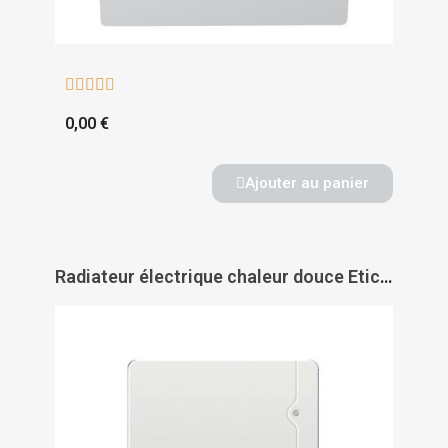





0,00 €
Ajouter au panier
Radiateur électrique chaleur douce Etic compact digital horizontal - INTUIS