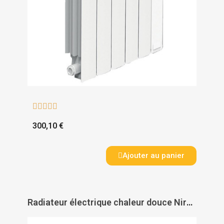





300,10 €
Ajouter au panier
Radiateur électrique chaleur douce Nirvana Néo connecté plinthe - ATLANTIC