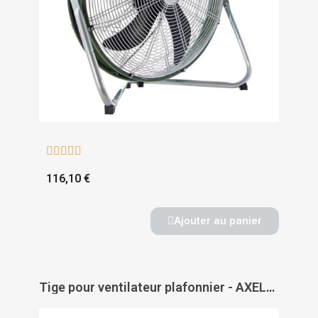





116,10 €
Ajouter au panier
Tige pour ventilateur plafonnier - AXELAIR