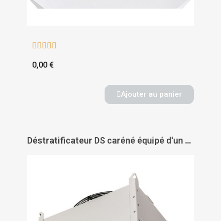





0,00 €
Ajouter au panier
Déstratificateur DS caréné équipé d'un thermostat - AXELAIR