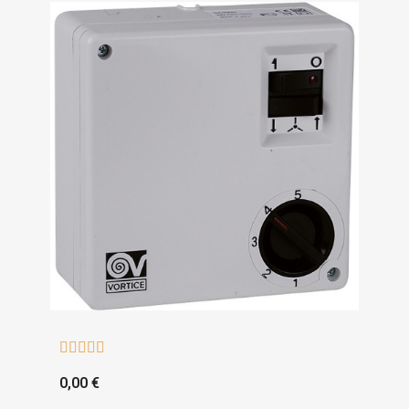





0,00 €