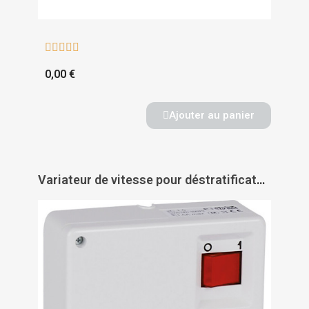





0,00 €
Ajouter au panier
Variateur de vitesse pour déstratificateur DS - AXELAIR