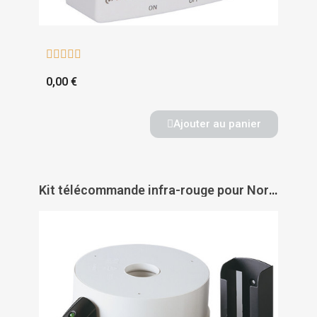





0,00 €
Ajouter au panier
Kit télécommande infra-rouge pour Nordik Evolution - AXELAIR