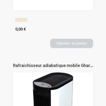





0,00 €
Ajouter au panier
Rafraichisseur adiabatique mobile Gharbi'o - AXELAIR