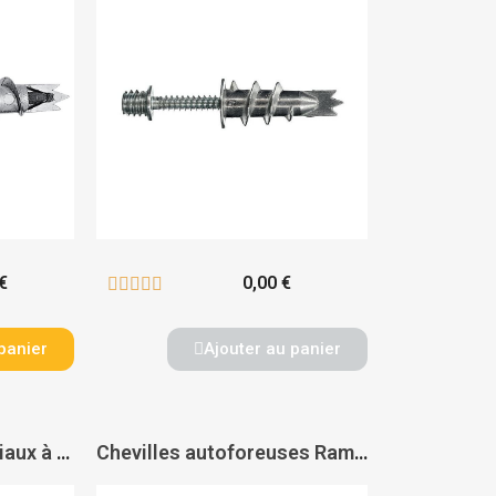
€
0,00 €





panier
Ajouter au panier
Chevilles multi-matériaux à expansion avec crochet - G&B FISSAGGI
Chevilles autoforeuses Ramtwist - RAM