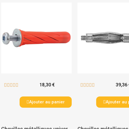
18,30 €
39,36 










Ajouter au panier
Ajouter au 
Chevilles métalliques universelles toutes épaisseurs STELLIX avec vis - SPIT