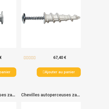
€
67,40 €





panier
Ajouter au panier
Chevilles autoperceuses zamak Driva - SPIT
Chevilles autoperceuses zamak avec pattes à vis RAMTWIST - RAM