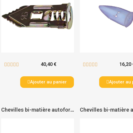
40,40 €
16,20 










Ajouter au panier
Ajouter au 
Chevilles bi-matière autoforeuse avec vis Duoblade - FISCHER