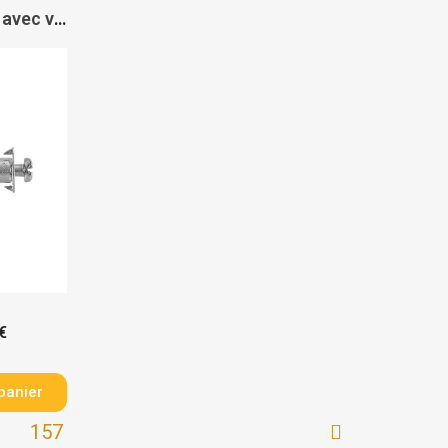
Chevilles métalliques avec vis tête cylindrique HM - FISCHER
€
panier
157