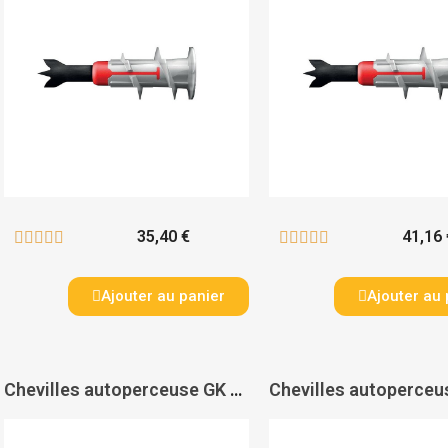
35,40 €
41,16 










Ajouter au panier
Ajouter au 
Chevilles autoperceuse GK plaque de plâtre - FISCHER