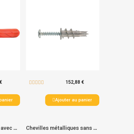
€
152,88 €





panier
Ajouter au panier
Chevilles métalliques avec patte à vis HM - FISCHER
Chevilles métalliques sans vis HM - FISCHER