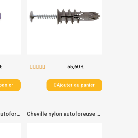
€
55,60 €





panier
Ajouter au panier
Chevilles bi-matière autoforeuse sans vis Duoblade - FISCHER
Cheville nylon autoforeuse Driva DRILL TP 12 - SPIT