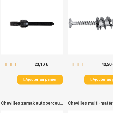
23,10 €
40,50 










Ajouter au panier
Ajouter au 
Chevilles zamak autoperceuse Driva en coffret + tournevis - SPIT