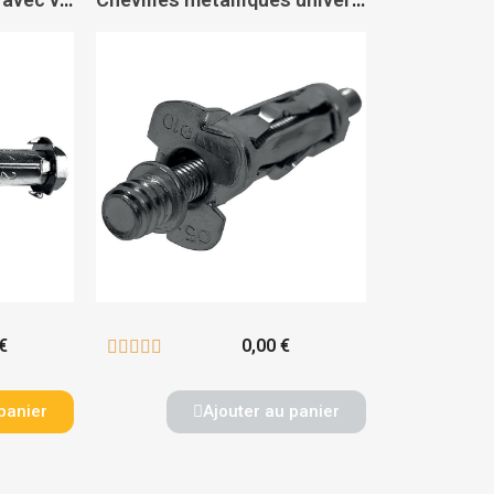
€
0,00 €





panier
Ajouter au panier