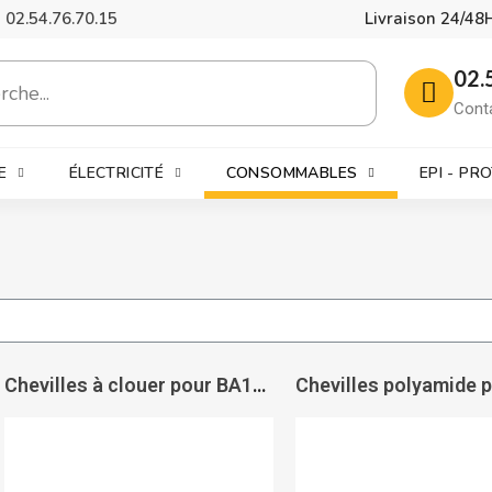
02.54.76.70.15
Livraison 24/48
02.
Cont
E
ÉLECTRICITÉ
CONSOMMABLES
EPI - PR
Chevilles à clouer pour BA13 avec patte à vis Gold - ING