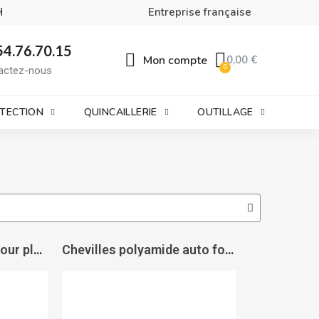
H
Entreprise française
54.76.70.15
Mon compte
0,00 €
actez-nous
OTECTION
QUINCAILLERIE
OUTILLAGE
Chevilles polyamide pour plaques de plâtre Tacoplac - PRUNIER
Chevilles polyamide auto foreuse Driva Click - SPIT