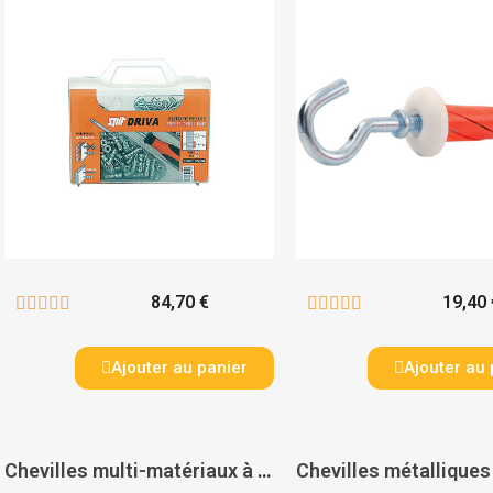
84,70 €
19,40 










Ajouter au panier
Ajouter au 
Chevilles multi-matériaux à expansion avec vis à tête cylindrique - G&B FISSAGGI