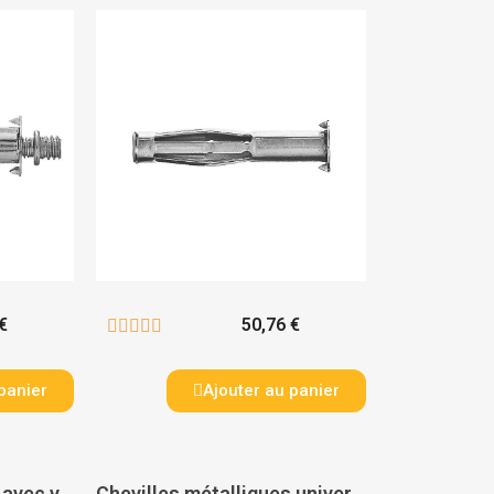
€
50,76 €





panier
Ajouter au panier
Chevilles métalliques avec vis tête hexagonale HM - FISCHER
Chevilles métalliques universelles toutes épaisseurs STELLIX avec patte à vis - SPIT