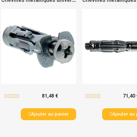
81,48 €
71,40 










Ajouter au panier
Ajouter au 