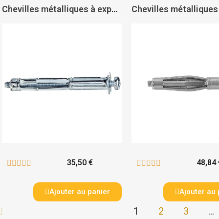
Chevilles métalliques à expansion pour paroi double peau avec vis Molly Classique - MOLLY
35,50 €
48,84 










Ajouter au panier
Ajouter au 
1
2
3
…