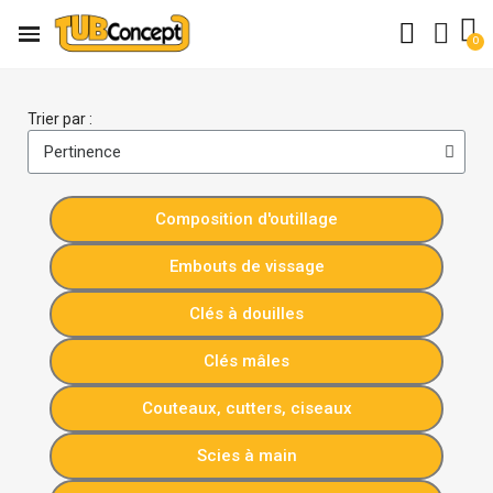
Trier par :
Composition d'outillage
Embouts de vissage
Clés à douilles
Clés mâles
Couteaux, cutters, ciseaux
Scies à main