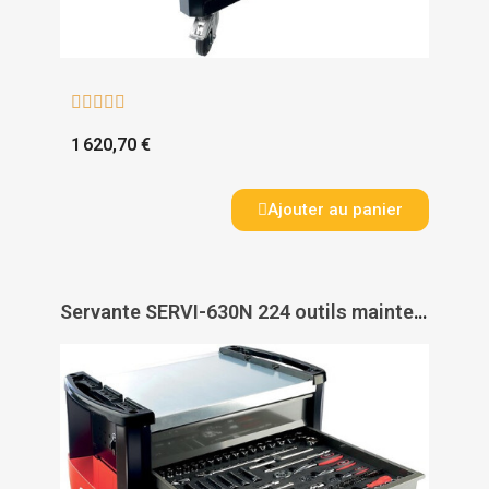





1 620,70 €
Ajouter au panier
Servante SERVI-630N 224 outils maintenance industrielle - SAM OUTILLAGE