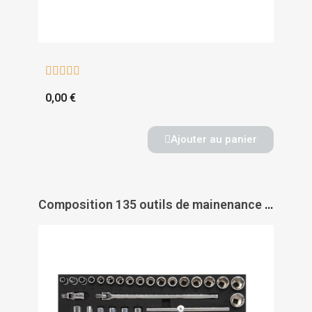





0,00 €
Ajouter au panier
Composition 135 outils de mainenance industrielle en module mousse - cpp-135pm - SAM OUTILLAGE