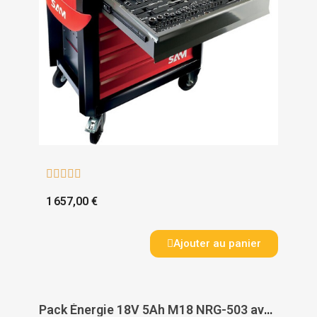





1 657,00 €
Ajouter au panier
Pack Énergie 18V 5Ah M18 NRG-503 avec batteries et chargeur - MILWAUKEE