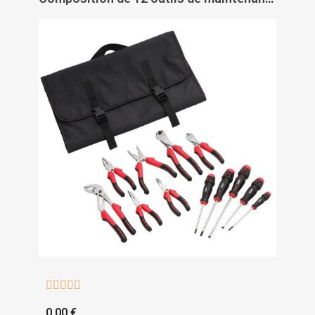





0,00 €