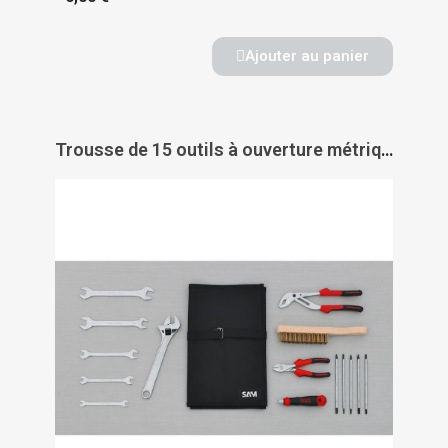
Ajouter au panier
Trousse de 15 outils à ouverture métrique pour lycéens et particuliers - cp-15sc - SAM OUTILLAGE