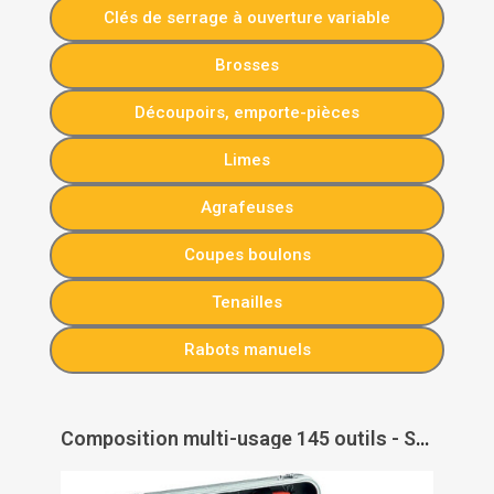
Clés de serrage à ouverture variable
Brosses
Découpoirs, emporte-pièces
Limes
Agrafeuses
Coupes boulons
Tenailles
Rabots manuels
Composition multi-usage 145 outils - SAM OUTILLAGE