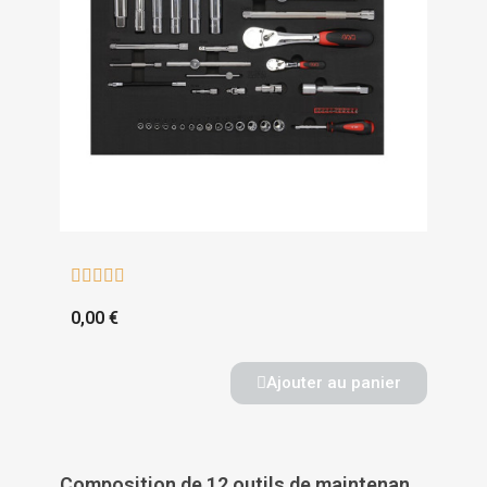





0,00 €
Ajouter au panier
Composition de 12 outils de maintenance en trousse - cp-12tr - SAM OUTILLAGE