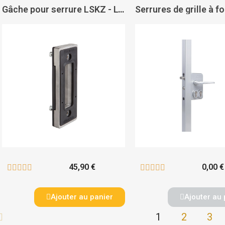
Gâche pour serrure LSKZ - LOCINOX
45,90 €
0,00 €










Ajouter au panier
Ajouter au 
1
2
3