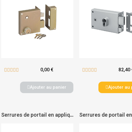
0,00 €
82,40 










Ajouter au panier
Ajouter au 
Serrures de portail en applique verticales à fouillot à cylindre européen - THIRARD