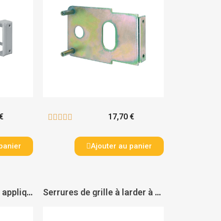
€
17,70 €





panier
Ajouter au panier
Serrures de portail en applique horizontales à fouillot à cylindre européen - THIRARD
Serrures de grille à larder à cylindre avec pêne dormant et demi-tour réglable série 2560 - STREMLER