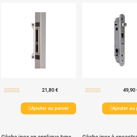
21,80 €
49,90 










Ajouter au panier
Ajouter au 
Gâche inox en applique type SFKO pour serrures à encastrer Forty. Fifty et Sixty Lock (axes 20. 30 et 40 mm) - LOCINOX