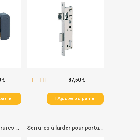
0 €
87,50 €





panier
Ajouter au panier
Gâche SHKW pour serrures à larder pour portail et portillon battants série H-WOOD - LOCINOX
Serrures à larder pour portail et portillon battants série H-WOOD - LOCINOX