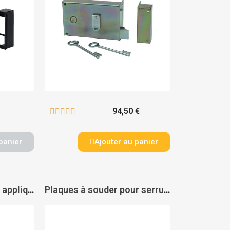
94,50 €





panier
Ajouter au panier
Serrures de portail en applique horizontales à fouillot à cylindre européen 9762 LAP - MÉTALUX
Plaques à souder pour serrure de grille - THIRARD