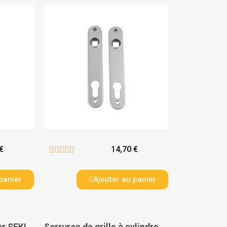
€
14,70 €





panier
Ajouter au panier
Gâche inox à encastrer SFKI pour serrures axes 20. 30 et 40 mm - LOCINOX
Serrures de grille à cylindre européen LSKZ - LOCINOX