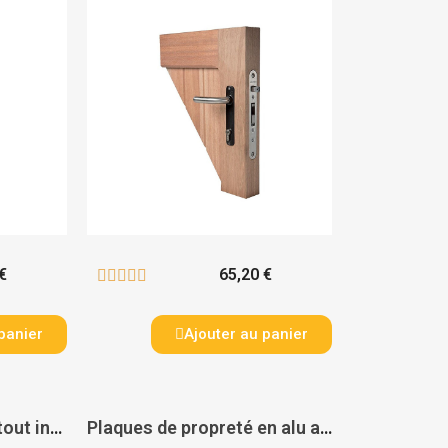
€
65,20 €





panier
Ajouter au panier
Serrures à encastrer tout inox - LOCINOX
Plaques de propreté en alu anodisé pour serrures Fortylock. Fiftylock et Sixtylock (axes 20. 30 et 40 mm) - LOCINOX