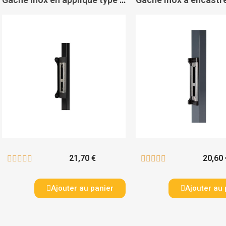
21,70 €
20,60 










Ajouter au panier
Ajouter au 