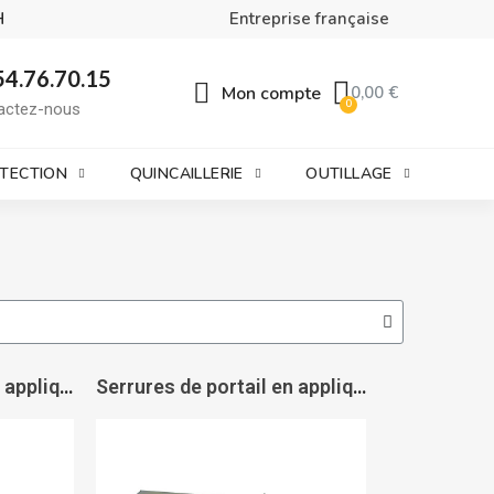
H
Entreprise française
54.76.70.15
Mon compte
0,00 €
actez-nous
OTECTION
QUINCAILLERIE
OUTILLAGE
Serrures de portail en applique horizontales à fouillot à gorges 925 - MÉTALUX
Serrures de portail en applique horizontales à fouillot à gorges 7487 - VACHETTE ASSA ABLOY