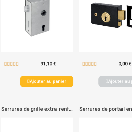
91,10 €
0,00 €










Ajouter au panier
Ajouter au 
Serrures de grille extra-renforcée en applique verticales à fouillot à cylindre rond 900 400 03 - JPM