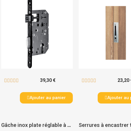
39,30 €
23,20 










Ajouter au panier
Ajouter au 
Gâche inox plate réglable à encastrer type SFKU pour serrures axes 20. 30 et 40 mm avec butée réglable - LOCINOX