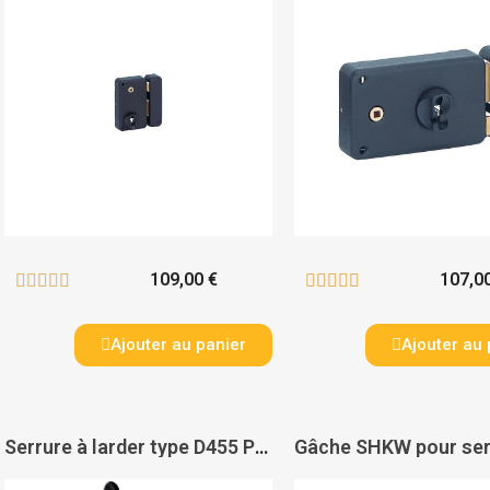
109,00 €
107,0










Ajouter au panier
Ajouter au 
Serrure à larder type D455 PR pour grille avec demi tour réglable à cylindre axe à 50 mm. entraxe 70. avec gâche. - VACHETTE ASSA ABLOY