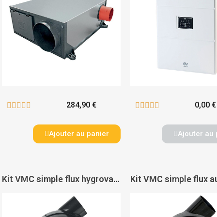
284,90 €
0,00 €










Ajouter au panier
Ajouter au 
Kit VMC simple flux hygrovariable Penta HCS - VORTICE