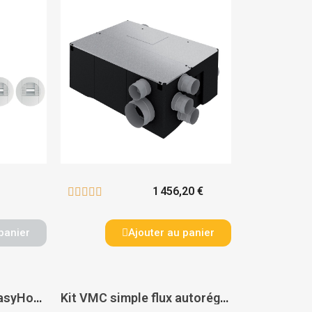
1 456,20 €





panier
Ajouter au panier
Kit VMC simple flux EasyHome PureAir Compact Classic - ALDES
Kit VMC simple flux autoréglable EasyHome Auto + BIP - ALDES