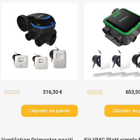
316,30 €
653,5










Ajouter au panier
Ajouter au 
Ventilation Drimaster positive par insufflation - AXELAIR