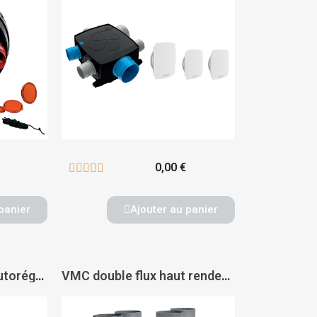
0,00 €





panier
Ajouter au panier
Kit VMC simple flux autoréglable Autocosy iH - ATLANTIC
VMC double flux haut rendement Optimocosy HR Access - ATLANTIC