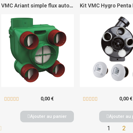
VMC Ariant simple flux autoréglable suspendue basse consommation - AXELAIR
0,00 €
0,00 €










Ajouter au panier
Ajouter au 
1
2