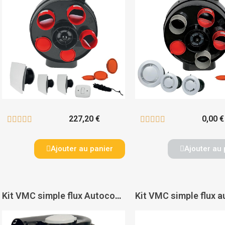
227,20 €
0,00 €










Ajouter au panier
Ajouter au 
Kit VMC simple flux Autocosy - ATLANTIC