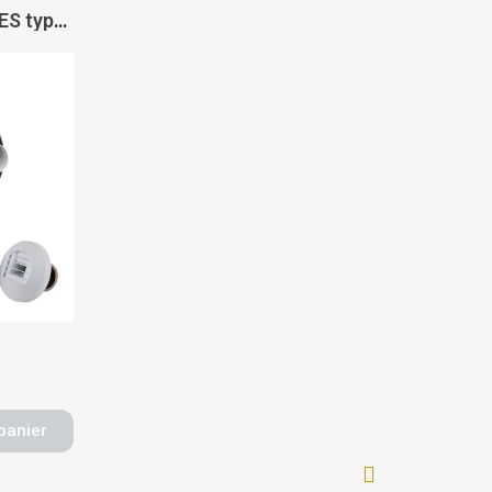
Kit VMC Hygro Penta ES type B simple flux hygroréglable avec bouches piles T5 - AXELAIR
panier