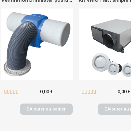
0,00 €
0,00 €










Ajouter au panier
Ajouter au 