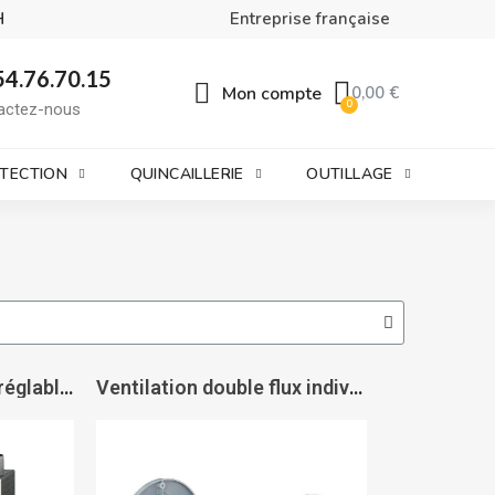
H
Entreprise française
54.76.70.15
Mon compte
0,00 €
actez-nous
OTECTION
QUINCAILLERIE
OUTILLAGE
VMC double flux autoréglable Neti - VORTICE
Ventilation double flux individuelle hygrovariable HRW Mono Evo - VORTICE