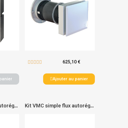
625,10 €





panier
Ajouter au panier
Kit VMC simple flux autoréglable Penta - VORTICE
Kit VMC simple flux autoréglable Autocosy iH Flex - ATLANTIC