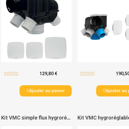
129,80 €
190,5










Ajouter au panier
Ajouter au 
Kit VMC simple flux hygroréglable Hygrocosy - ATLANTIC