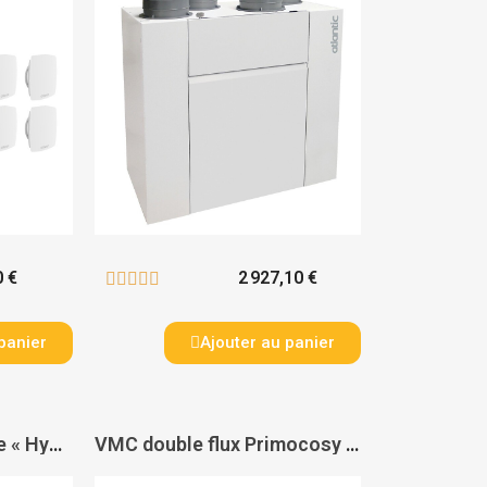
0 €
2 927,10 €





panier
Ajouter au panier
Kit VMC hygroréglable « Hygrocosy » 2 - ATLANTIC
VMC double flux Primocosy HR BP - ATLANTIC