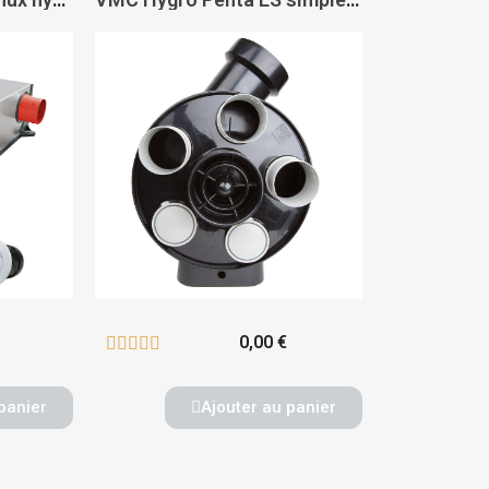
0,00 €





panier
Ajouter au panier