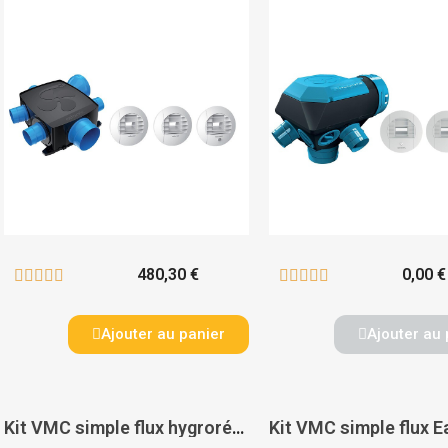
480,30 €
0,00 €










Ajouter au panier
Ajouter au 
Kit VMC simple flux hygroréglable EasyHome Hygro Classic - ALDES