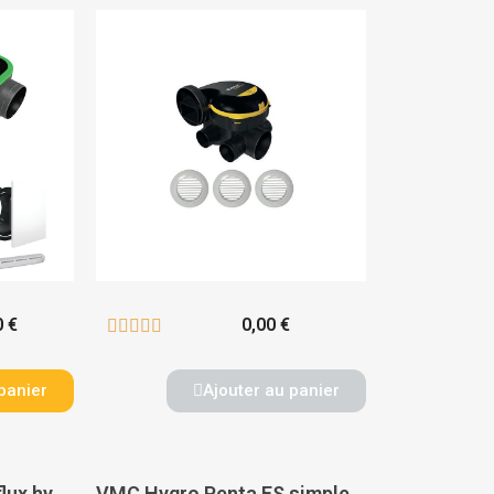
0 €
0,00 €





panier
Ajouter au panier
Kit VMC Platt simple flux hygrovariable extra-plate avec bouches - AXELAIR
VMC Hygro Penta ES simple flux hygroréglable très basse consommation - AXELAIR