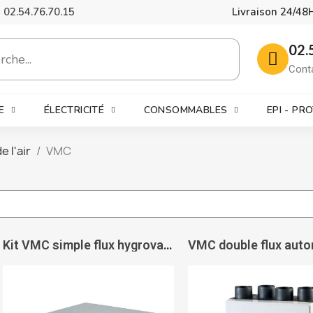
02.54.76.70.15
Livraison 24/48
02.
Cont
E
ÉLECTRICITÉ
CONSOMMABLES
EPI - PR
e l'air
VMC
Kit VMC simple flux hygrovariable extra-plat Platt HCS - VORTICE