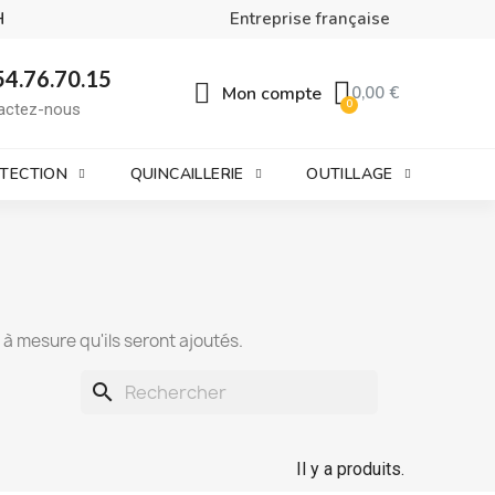
H
Entreprise française
54.76.70.15
Mon compte
0,00 €
actez-nous
OTECTION
QUINCAILLERIE
OUTILLAGE
t à mesure qu'ils seront ajoutés.
search
Il y a produits.