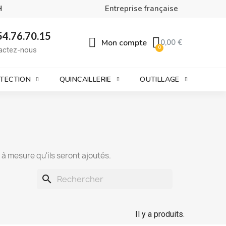
H
Entreprise française
54.76.70.15
Mon compte
0,00 €
actez-nous
OTECTION
QUINCAILLERIE
OUTILLAGE
t à mesure qu'ils seront ajoutés.
search
Il y a produits.