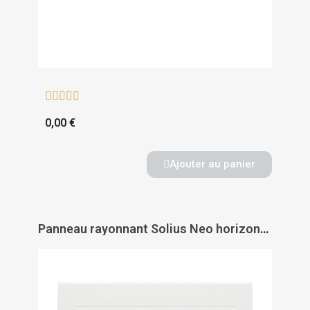





0,00 €
Ajouter au panier
Panneau rayonnant Solius Neo horizontal - ATLANTIC