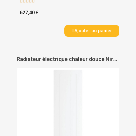





627,40 €
Ajouter au panier
Radiateur électrique chaleur douce Nirvana Néo connecté vertical - ATLANTIC