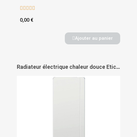





0,00 €
Ajouter au panier
Radiateur électrique chaleur douce Etic vertical horizontal - INTUIS