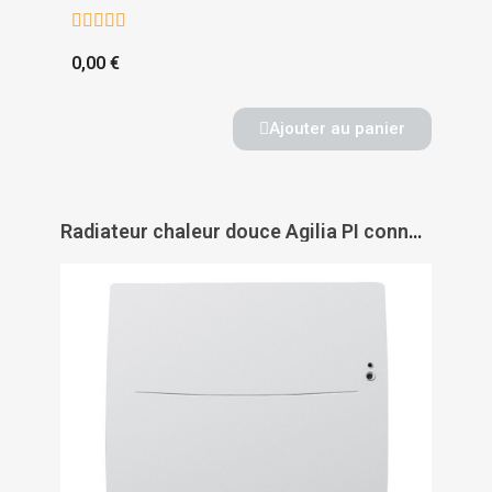





0,00 €
Ajouter au panier
Radiateur chaleur douce Agilia PI connecté horizontal - ATLANTIC