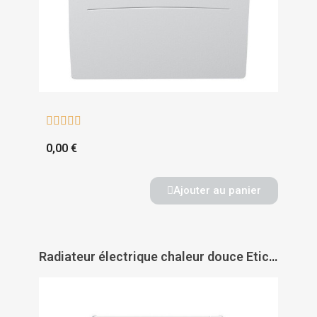





0,00 €
Ajouter au panier
Radiateur électrique chaleur douce Etic compact digital horizontal - INTUIS