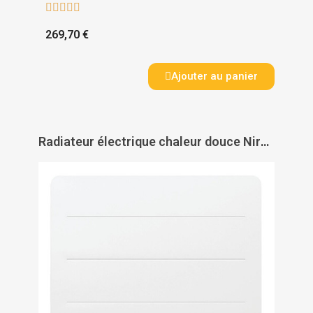





269,70 €
Ajouter au panier
Radiateur électrique chaleur douce Nirvana Néo connecté horizontal - ATLANTIC