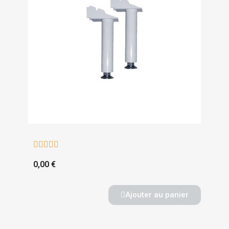





0,00 €
Ajouter au panier