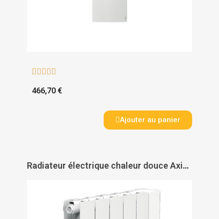





466,70 €
Ajouter au panier
Radiateur électrique chaleur douce Axino digital horizontal - INTUIS