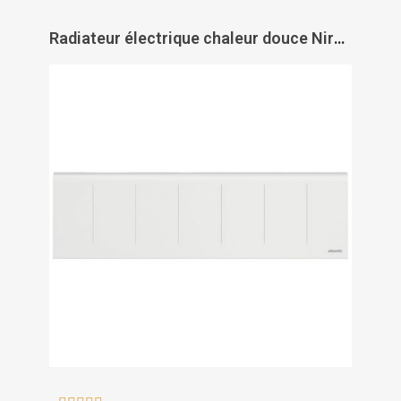
Radiateur électrique chaleur douce Nirvana Néo connecté plinthe - ATLANTIC