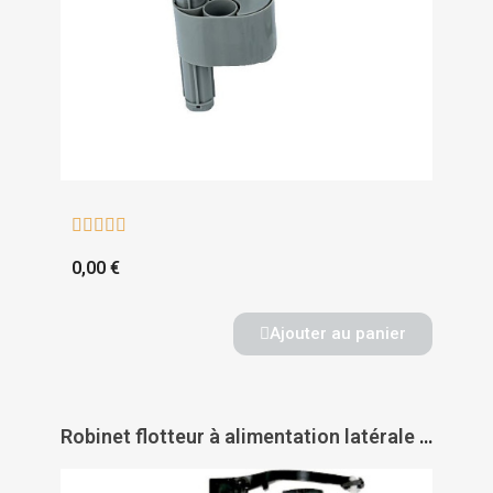





0,00 €
Ajouter au panier
Robinet flotteur à alimentation latérale Porcher - PORCHER