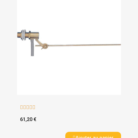





61,20 €
Ajouter au panier