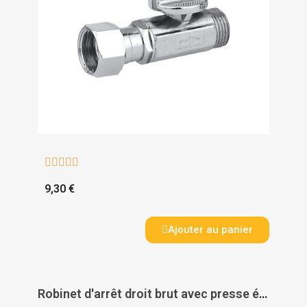





9,30 €
Ajouter au panier
Robinet d'arrêt droit brut avec presse étoupe - PAS DE MARQUE