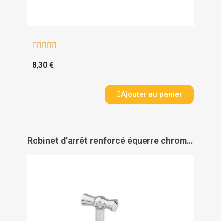





8,30 €
Ajouter au panier
Robinet d'arrêt renforcé équerre chromé - PAS DE MARQUE