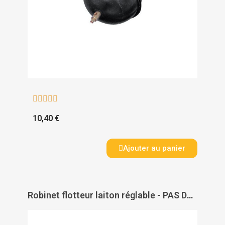





10,40 €
Ajouter au panier
Robinet flotteur laiton réglable - PAS DE MARQUE