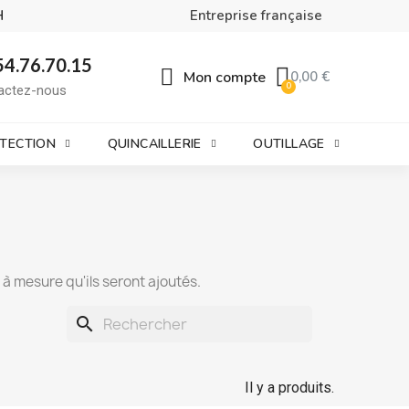
H
Entreprise française
54.76.70.15
Mon compte
0,00 €
actez-nous
OTECTION
QUINCAILLERIE
OUTILLAGE
t à mesure qu'ils seront ajoutés.
search
Il y a produits.