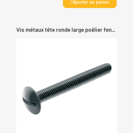
Ajouter au panier
Vis métaux tête ronde large poêlier fendue inox A2 - ACTON