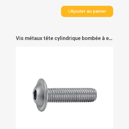
Ajouter au panier
Vis métaux tête cylindrique bombée à embase filetage total empreinte 6 pans creux inox A2 IOS 7380 - ACTON