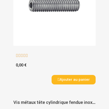





0,00 €
Ajouter au panier
Vis métaux tête cylindrique fendue inox A2 DIN 84 - ACTON