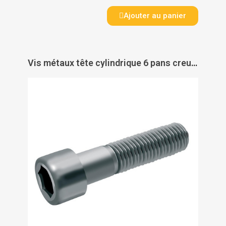
Ajouter au panier
Vis métaux tête cylindrique 6 pans creux inox A2 filetage total DIN 912 - ACTON