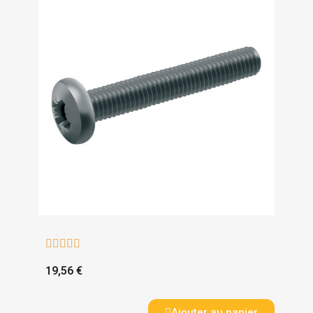





19,56 €
Ajouter au panier