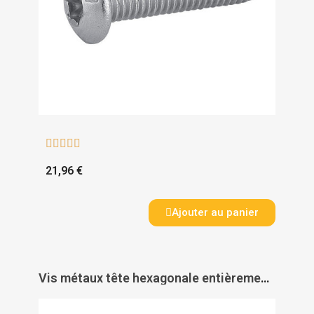





21,96 €
Ajouter au panier
Vis métaux tête hexagonale entièrement filetée inox A4 - ACTON