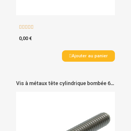





0,00 €
Ajouter au panier
Vis à métaux tête cylindrique bombée 6 pans creux inox A2 ISO 7380 - ACTON