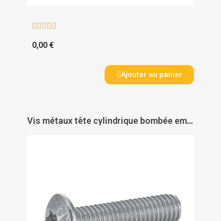





0,00 €
Ajouter au panier
Vis métaux tête cylindrique bombée empreinte Torx entièrement filetée inox A2 - ACTON