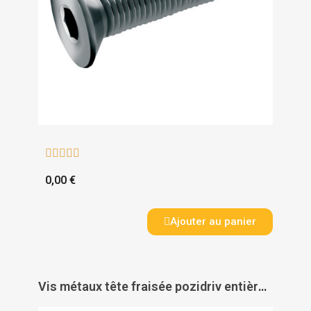





0,00 €
Ajouter au panier
Vis métaux tête fraisée pozidriv entièrement filetées inox A2 DIN 965 - ACTON