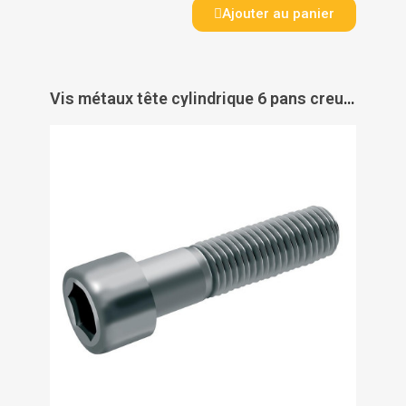
Ajouter au panier
Vis métaux tête cylindrique 6 pans creux inox A2 filetage partiel DIN 912 - ACTON