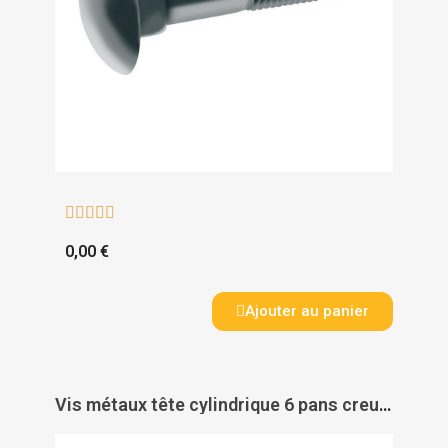





0,00 €
Ajouter au panier
Vis métaux tête cylindrique 6 pans creux inox A2 filetage total DIN 912 - ACTON