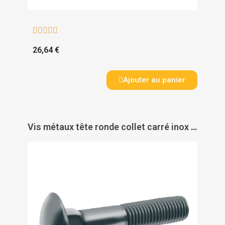





26,64 €
Ajouter au panier
Vis métaux tête ronde collet carré inox A2 DIN 603 - ACTON