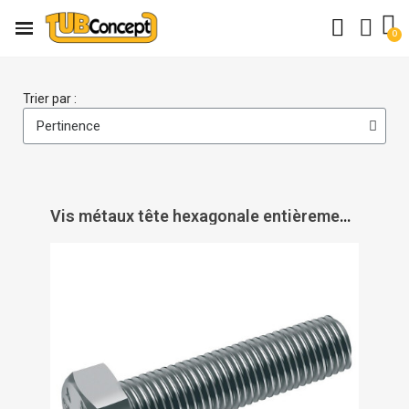
Trier par :
Vis métaux tête hexagonale entièrement filetée inox A2 DIN 933 - ACTON