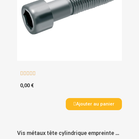





0,00 €
Ajouter au panier
Vis métaux tête cylindrique empreinte 6 pans creux filetage partiel inox A4 DIN 912 - ACTON