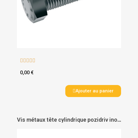





0,00 €
Ajouter au panier
Vis métaux tête cylindrique pozidriv inox A2 - DIN 7985 - ACTON