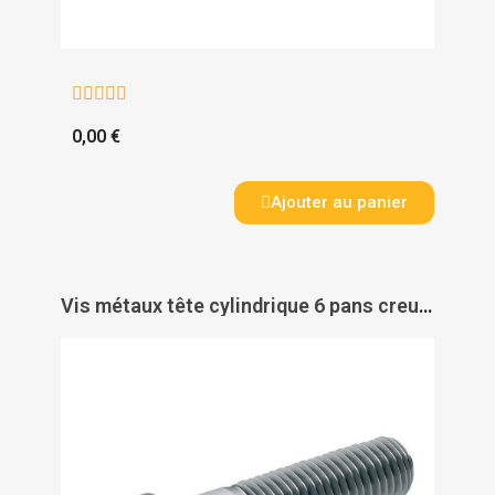





0,00 €
Ajouter au panier
Vis métaux tête cylindrique 6 pans creux inox A2 filetage partiel DIN 912 - ACTON