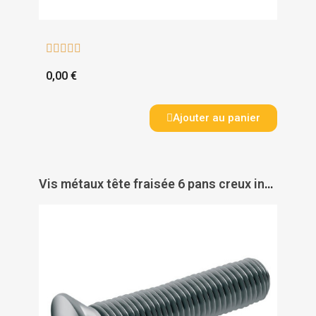





0,00 €
Ajouter au panier
Vis métaux tête fraisée 6 pans creux inox A2 DIN 7991 - ACTON