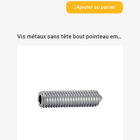
Ajouter au panier
Vis métaux sans tête bout pointeau empreinte 6 pans creux filetage total inox A2 DIN 913 - ACTON