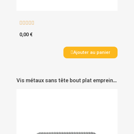





0,00 €
Ajouter au panier
Vis métaux sans tête bout plat empreinte 6 pans creux filetage total inox A2 DIN 913 - ACTON