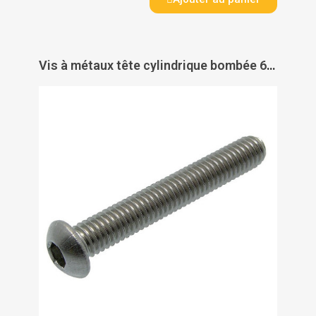
Vis à métaux tête cylindrique bombée 6 pans creux inox A2 ISO 7380 - ACTON