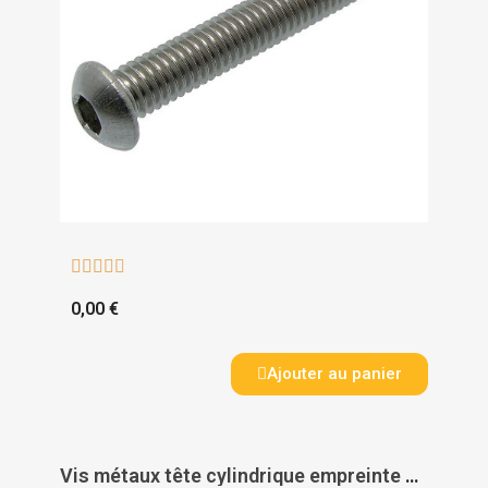





0,00 €
Ajouter au panier
Vis métaux tête cylindrique empreinte 6 pans creux filetage total inox A4 DIN 912 - ACTON