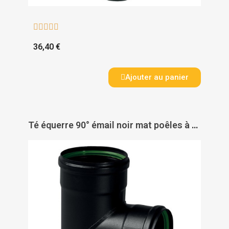





36,40 €
Ajouter au panier
Té équerre 90° émail noir mat poêles à Pellets + 2 joints viton - TEN