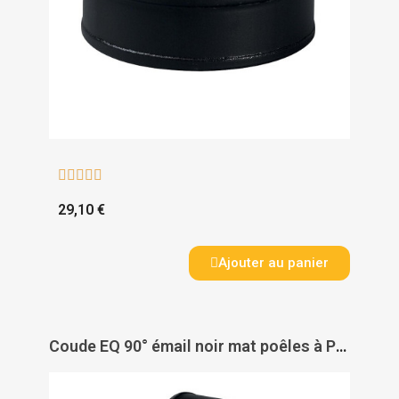





29,10 €
Ajouter au panier
Coude EQ 90° émail noir mat poêles à Pellets + joint viton - TEN