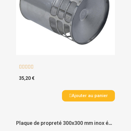





35,20 €
Ajouter au panier
Plaque de propreté 300x300 mm inox émail noir mat poêles à Pellets - TEN