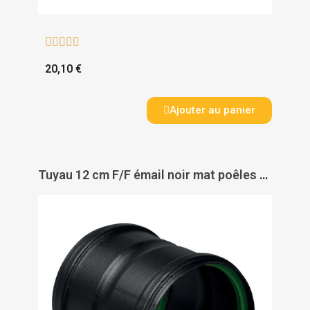





20,10 €
Ajouter au panier
Tuyau 12 cm F/F émail noir mat poêles à Pellets + 2 joints viton - TEN