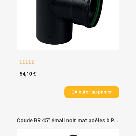





54,10 €
Ajouter au panier
Coude BR 45° émail noir mat poêles à Pellets + joint viton - TEN