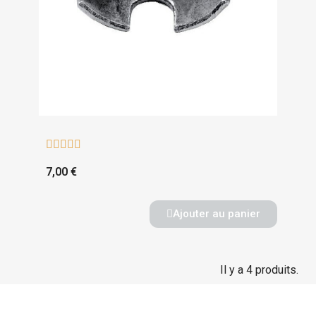





7,00 €
Ajouter au panier
Il y a 4 produits.