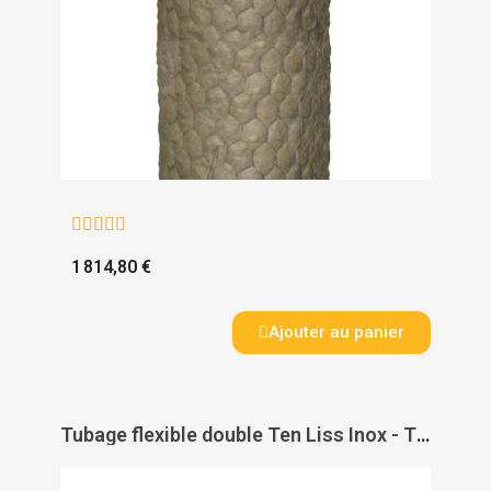





1 814,80 €
Ajouter au panier
Tubage flexible double Ten Liss Inox - TEN