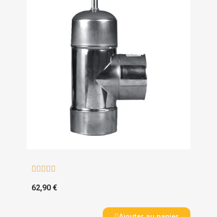





62,90 €
Ajouter au panier