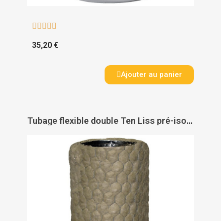





35,20 €
Ajouter au panier
Tubage flexible double Ten Liss pré-isolé - TEN