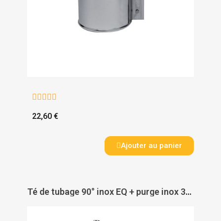





22,60 €
Ajouter au panier
Té de tubage 90° inox EQ + purge inox 304 - TEN