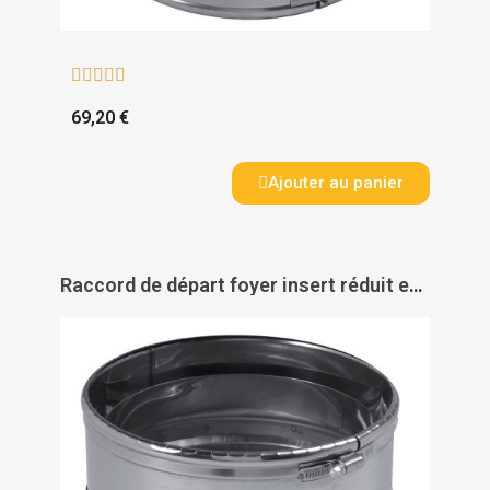





69,20 €
Ajouter au panier
Raccord de départ foyer insert réduit en inox - TEN