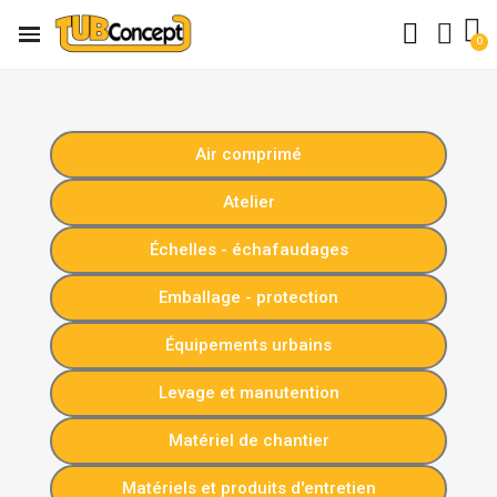
Air comprimé
Atelier
Échelles - échafaudages
Emballage - protection
Équipements urbains
Levage et manutention
Matériel de chantier
Matériels et produits d'entretien