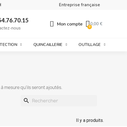
H
Entreprise française
54.76.70.15
Mon compte
0,00 €
actez-nous
OTECTION
QUINCAILLERIE
OUTILLAGE
t à mesure qu'ils seront ajoutés.
search
Il y a produits.