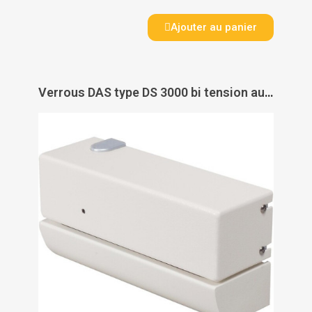
Ajouter au panier
Verrous DAS type DS 3000 bi tension automatique 24/48 Volts à rupture Alligator - CETEXEL