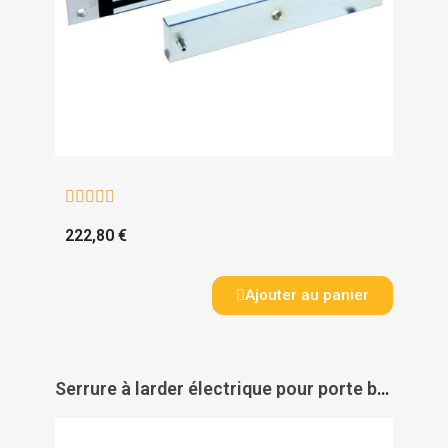





222,80 €
Ajouter au panier
Serrure à larder électrique pour porte bois SVZ 6240 - DORMAKABA