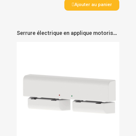
Ajouter au panier
Serrure électrique en applique motorisée DAS à 2 points de verrouillage e-DAS 2V - SERSYS