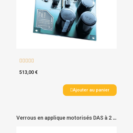





513,00 €
Ajouter au panier
Verrous en applique motorisés DAS à 2 points de verrouillage DAE 3000 - ISEO CITY