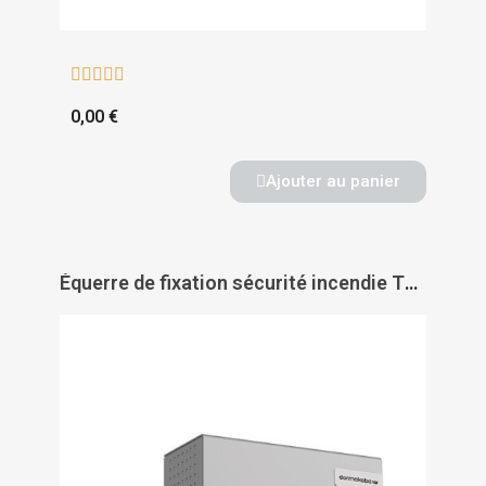





0,00 €
Ajouter au panier
Équerre de fixation sécurité incendie TV 201 pour porte à fleur - DORMAKABA