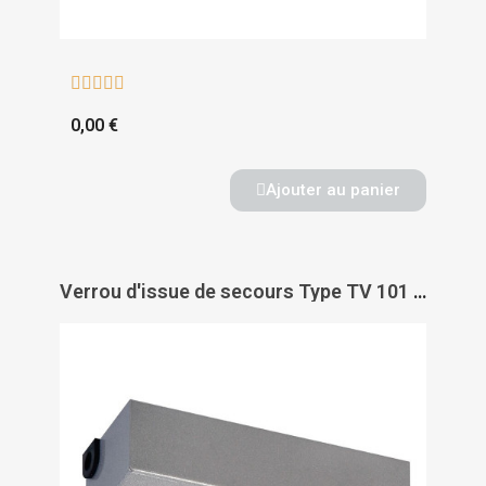





0,00 €
Ajouter au panier
Verrou d'issue de secours Type TV 101 bi tension 24/48 Volts NF-S 61937 - DORMAKABA