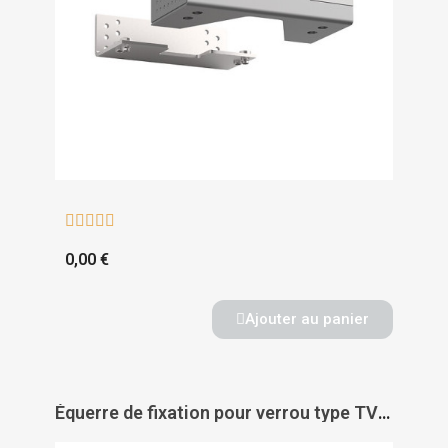





0,00 €
Ajouter au panier
Équerre de fixation pour verrou type TV 101 acier galvanisé capot aluminium anodisé argent - DORMAKABA