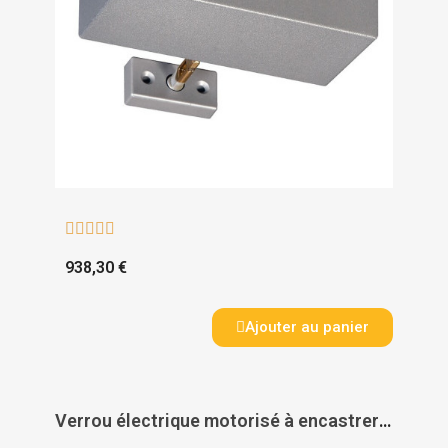





938,30 €
Ajouter au panier
Verrou électrique motorisé à encastrer à 2 points DAS GRS 620 - GROOM