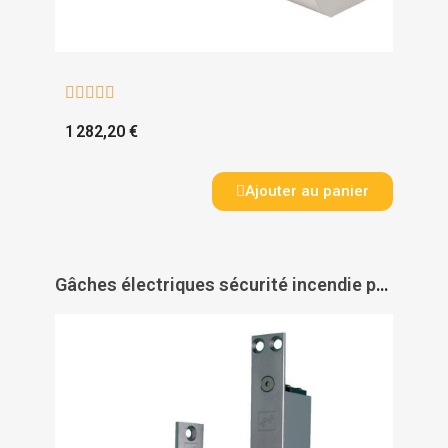





1 282,20 €
Ajouter au panier
Gâches électriques sécurité incendie pour issue de secours EFF 331 KL - EFF EFF