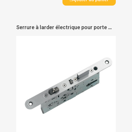
Serrure à larder électrique pour porte métallique SVZ 6719 - DORMAKABA