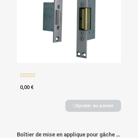





0,00 €
Ajouter au panier
Boîtier de mise en applique pour gâche 331 pour verrouillages d'issue de secours - EFF EFF