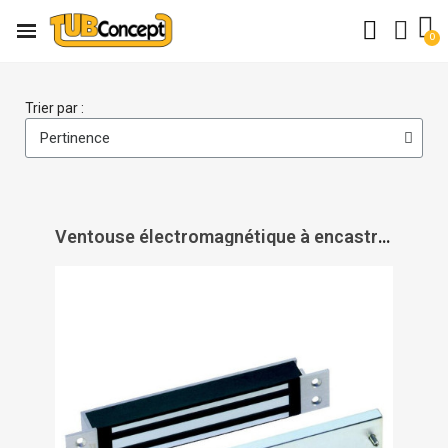
Trier par :
Ventouse électromagnétique à encastrer 300 kg pour verrouillage issue de secours série EM 3000 T 3W - DORMAKABA