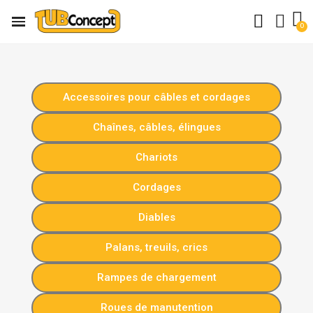
Accessoires pour câbles et cordages
Chaînes, câbles, élingues
Chariots
Cordages
Diables
Palans, treuils, crics
Rampes de chargement
Roues de manutention