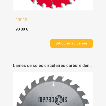





90,00 €
Ajouter au panier
Lames de scies circulaires carbure denture alternée pour débit - MÉCABOIS