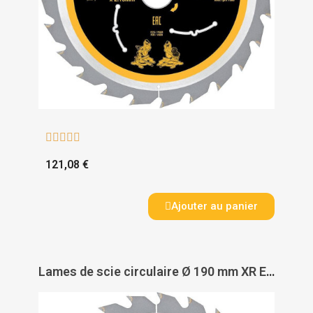





121,08 €
Ajouter au panier
Lames de scie circulaire Ø 190 mm XR Extreme Runtime - DEWALT