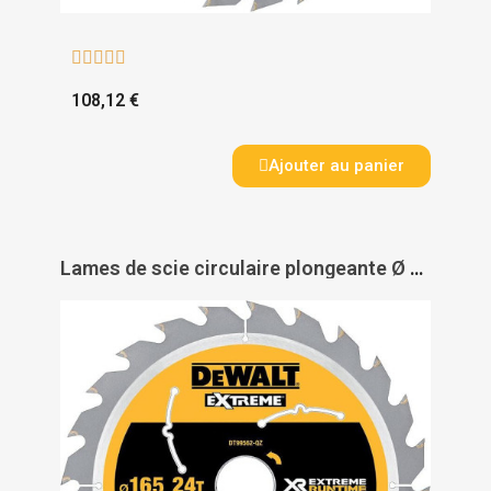





108,12 €
Ajouter au panier
Lames de scie circulaire plongeante Ø 165 mm XR Extreme Runtime - DEWALT