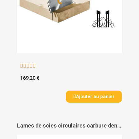





169,20 €
Ajouter au panier
Lames de scies circulaires carbure denture alternée pour débit - LEMAN