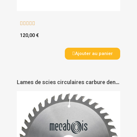





120,00 €
Ajouter au panier
Lames de scies circulaires carbure denture alternée pour finition - MÉCABOIS