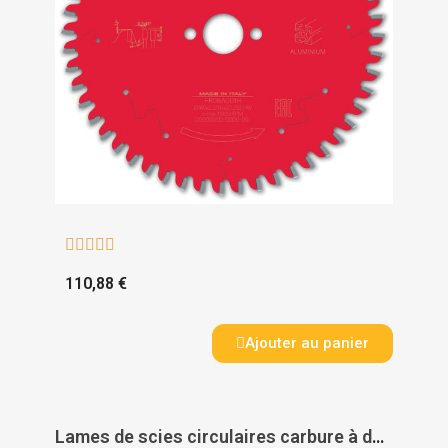





110,88 €
Ajouter au panier
Lames de scies circulaires carbure à denture alternée super finition Festool - FESTOOL