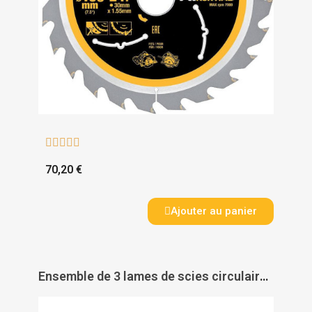





70,20 €
Ajouter au panier
Ensemble de 3 lames de scies circulaires carbure HM Ø 230 mm - LEMAN