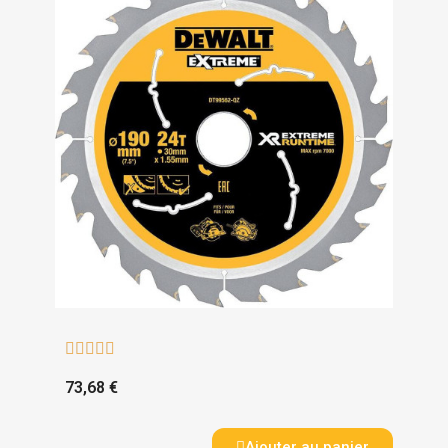





73,68 €
Ajouter au panier