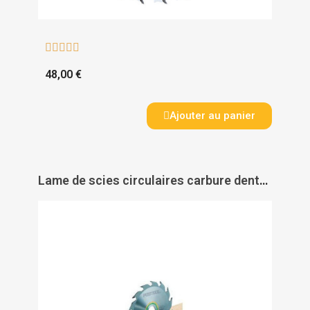





48,00 €
Ajouter au panier
Lame de scies circulaires carbure denture alternée pour débit Festool - FESTOOL