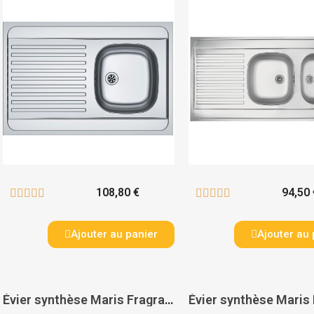
108,80 €
94,50 










Ajouter au panier
Ajouter au 
Évier synthèse Maris Fragranit + à encastrer 2 cuves + 1 égouttoir MRG621 - FRANKE