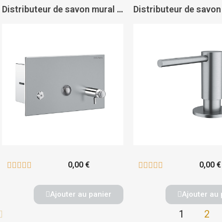
Distributeur de savon mural encastable - DELABIE
0,00 €
0,00 €










Ajouter au panier
Ajouter au 
1
2