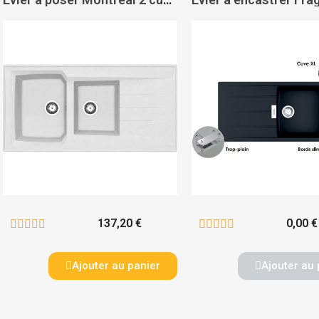
137,20 €
0,00 €










Ajouter au panier
Ajouter au 