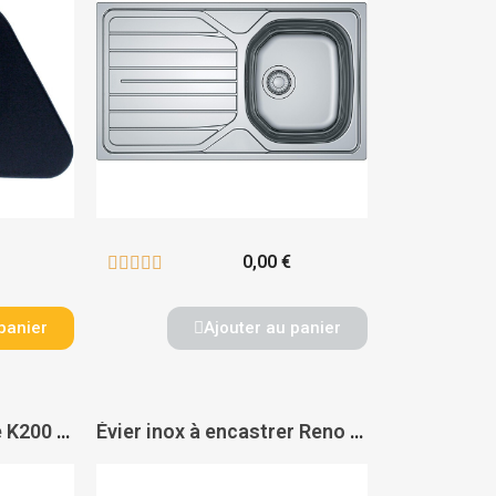
0,00 €





panier
Ajouter au panier
Pack évier inox 1 cuve K200 avec mitigeur de cuisine Eurosmart bec bas - GROHE
Évier inox à encastrer Reno 2 cuves + 1 égouttoir - FRANKE