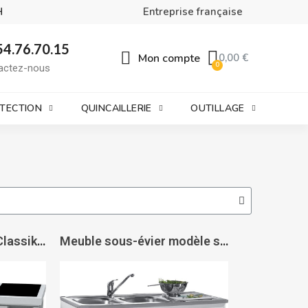
H
Entreprise française
54.76.70.15
Mon compte
0,00 €
actez-nous
OTECTION
QUINCAILLERIE
OUTILLAGE
Cuisinette complète Classik - MODERNA
Meuble sous-évier modèle standard Sim NF - NEOVA