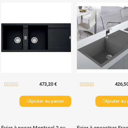
473,20 €
426,5










Ajouter au panier
Ajouter au 
Évier à poser Montreal 2 cuves + 1 égouttoir - MODERNA