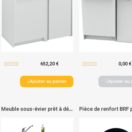
652,20 €
0,00 €










Ajouter au panier
Ajouter au 
Meuble sous-évier prêt à déplier Decliq - NEOVA