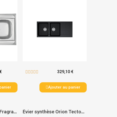
€
329,10 €





panier
Ajouter au panier
Évier synthèse Maris Fragranit + à encastrer 1 cuve + 1 égouttoir MRG611-XL - FRANKE
Évier synthèse Orion Tectonite à encastrer 1 cuve + 1 égouttoir - FRANKE