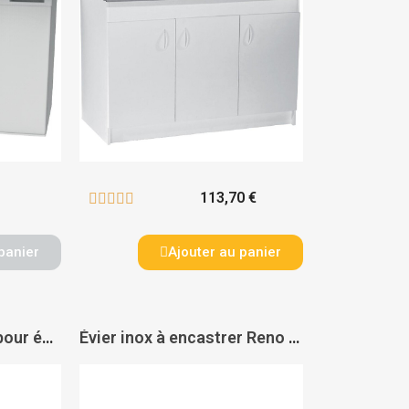
113,70 €





panier
Ajouter au panier
Pièce de renfort BRF pour évier inox - PAS DE MARQUE
Évier inox à encastrer Reno 1 cuve + 1 égouttoir - FRANKE