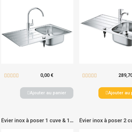
0,00 €
289,7










Ajouter au panier
Ajouter au 
Évier inox à poser 1 cuve & 1 égouttoir - FRANKE