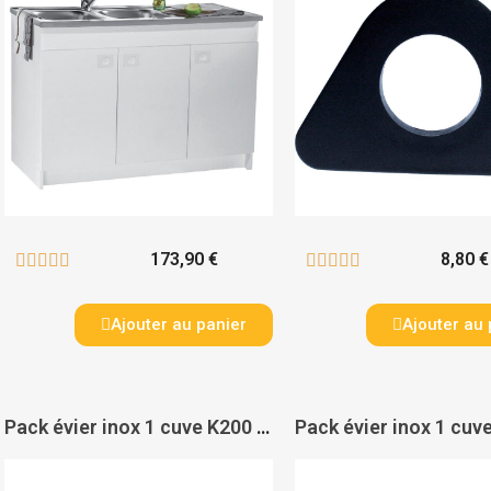
173,90 €
8,80 €










Ajouter au panier
Ajouter au 
Pack évier inox 1 cuve K200 avec mitigeur de cuisine BauEdge - GROHE