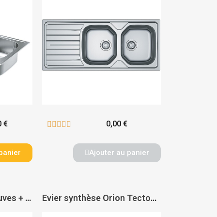
0 €
0,00 €





panier
Ajouter au panier
Évier inox à poser 2 cuves + 1 égouttoir - FRANKE
Évier synthèse Orion Tectonite à encastrer 2 cuves + 1 égouttoir - FRANKE