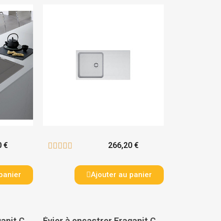
0 €
266,20 €





panier
Ajouter au panier
Évier à encastrer Fraganit Centro XL 1 cuve - FRANKE
Évier à encastrer Fraganit Centro 1 cuve - FRANKE