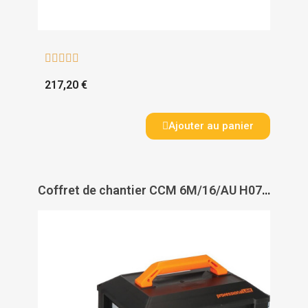





217,20 €
Ajouter au panier
Coffret de chantier CCM 6M/16/AU H07RN-F 3G2.5 - BRENNENSTUHL