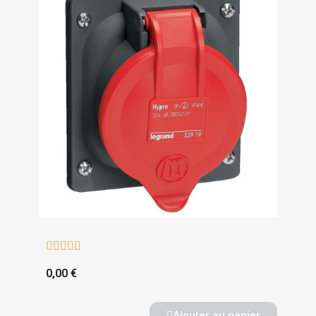





0,00 €
Ajouter au panier