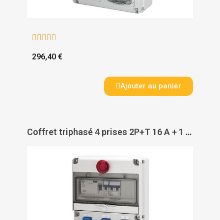





296,40 €
Ajouter au panier
Coffret triphasé 4 prises 2P+T 16 A + 1 socle 3P+N+T 32 A - GEWISS