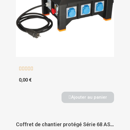





0,00 €
Ajouter au panier
Coffret de chantier protégé Série 68 ASC Q-DIN 14 - GEWISS