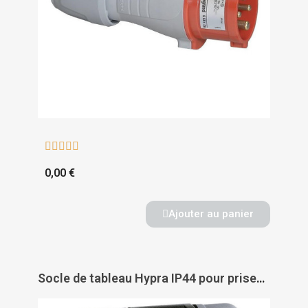





0,00 €
Ajouter au panier
Socle de tableau Hypra IP44 pour prises à brochage domestique - LEGRAND