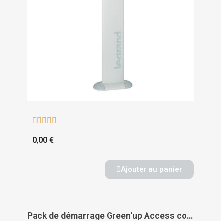





0,00 €
Ajouter au panier
Pack de démarrage Green'up Access connecté avec prise pour véhicule électrique - LEGRAND