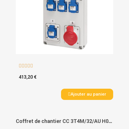





413,20 €
Ajouter au panier
Coffret de chantier CC 3T4M/32/AU H07RN-F 5G4.0 - BRENNENSTUHL