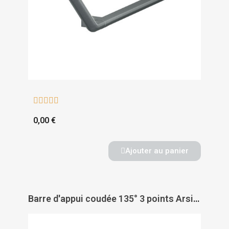





0,00 €
Ajouter au panier
Barre d'appui coudée 135° 3 points Arsis - PELLET