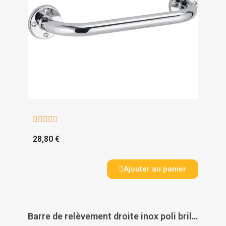





28,80 €
Ajouter au panier
Barre de relèvement droite inox poli brillant - DELABIE