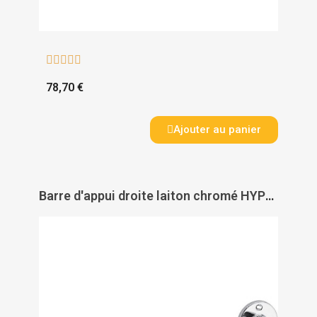





78,70 €
Ajouter au panier
Barre d'appui droite laiton chromé HYPECO - PELLET