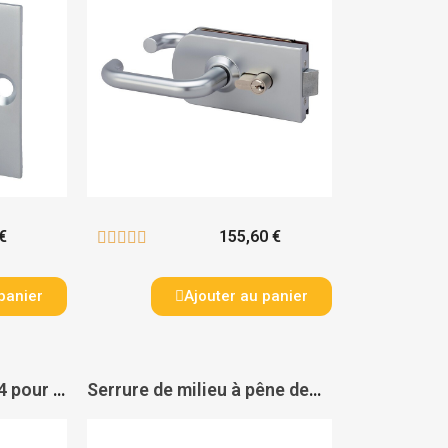
€
155,60 €





panier
Ajouter au panier
Fiches à entailler 8914 pour huisserie bois chromé velours - MÉTALUX
Serrure de milieu à pêne demi-tour condamnable par cylindre à béquille double 9745 - MÉTALUX