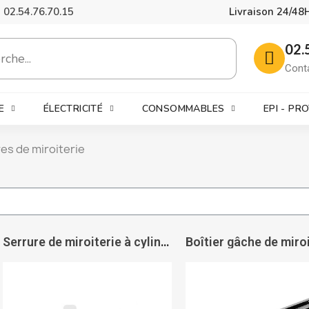
02.54.76.70.15
Livraison 24/48
02.
Cont
E
ÉLECTRICITÉ
CONSOMMABLES
EPI - PR
es de miroiterie
Serrure de miroiterie à cylindre à béquille et bouton Lagune 4037 - ASSA ABLOY