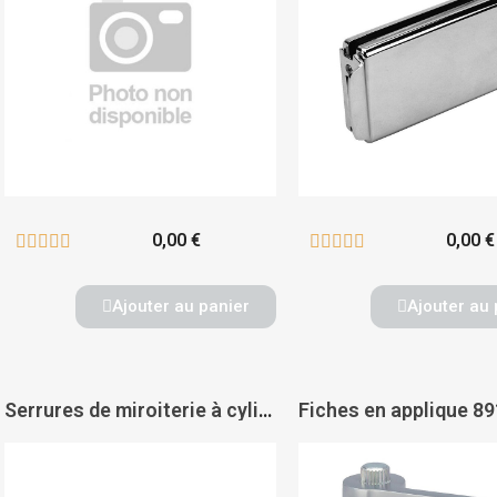
0,00 €
0,00 €










Ajouter au panier
Ajouter au 
Serrures de miroiterie à cylindre à béquille double Lagune 4300 - ASSA ABLOY