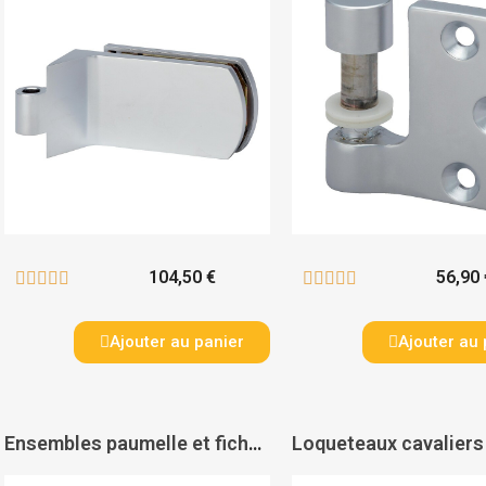
104,50 €
56,90 










Ajouter au panier
Ajouter au 
Ensembles paumelle et fiche pour cloison aluminium - multi-feuillure 4203 - ASSA ABLOY