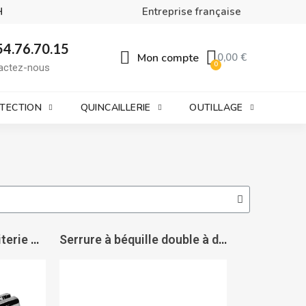
H
Entreprise française
54.76.70.15
Mon compte
0,00 €
actez-nous
OTECTION
QUINCAILLERIE
OUTILLAGE
Boîtier gâche de miroiterie Lagune 4309 - ASSA ABLOY
Serrure à béquille double à déport Artis chromé mat pour porte en verre - ASSA ABLOY