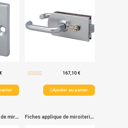
€
167,10 €





panier
Ajouter au panier
Loqueteaux cavaliers de miroiterie à bouton 1445 - ASSA ABLOY
Fiches applique de miroiterie 3206 - ASSA ABLOY