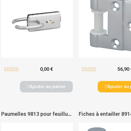
0,00 €
56,90 










Ajouter au panier
Ajouter au 
Paumelles 9813 pour feuillure de 35 mm finition chromé velours - MÉTALUX