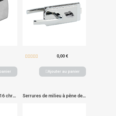
0,00 €





panier
Ajouter au panier
Fiches en applique 8916 chromé velours - MÉTALUX
Serrures de milieu à pêne demi-tour avec soyage condamnable par cylindre à béquille double 9845 - MÉTALUX