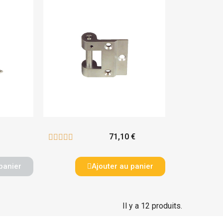
71,10 €





panier
Ajouter au panier
Il y a 12 produits.