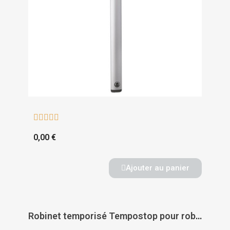





0,00 €
Ajouter au panier
Robinet temporisé Tempostop pour robinetterie encastrée - DELABIE