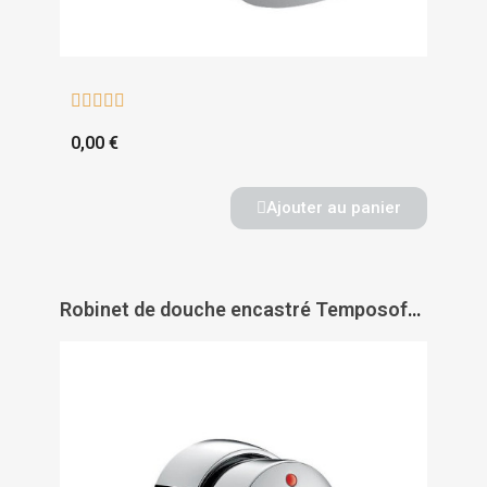





0,00 €
Ajouter au panier
Robinet de douche encastré Temposoft 2 - DELABIE