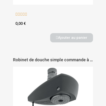





0,00 €
Ajouter au panier
Robinet de douche simple commande à tirette DL 350 S - PRESTO