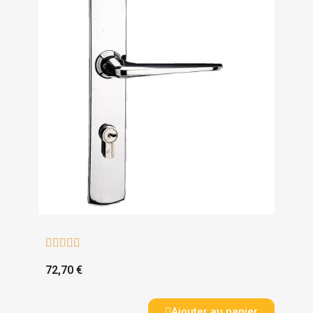





72,70 €
Ajouter au panier