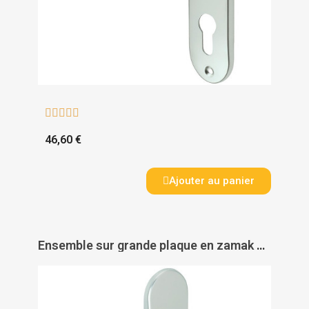





46,60 €
Ajouter au panier
Ensemble sur grande plaque en zamak chromé - JAZZ - VACHETTE ASSA ABLOY