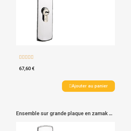





67,60 €
Ajouter au panier
Ensemble sur grande plaque en zamak chromé - Entraxe 70 mm - Carré 7 mm - RIV-BLOC - VACHETTE ASSA ABLOY