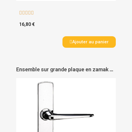





16,80 €
Ajouter au panier
Ensemble sur grande plaque en zamak chromé - Entraxe 72 mm - Carré 8 mm - RIV-BLOC - VACHETTE ASSA ABLOY