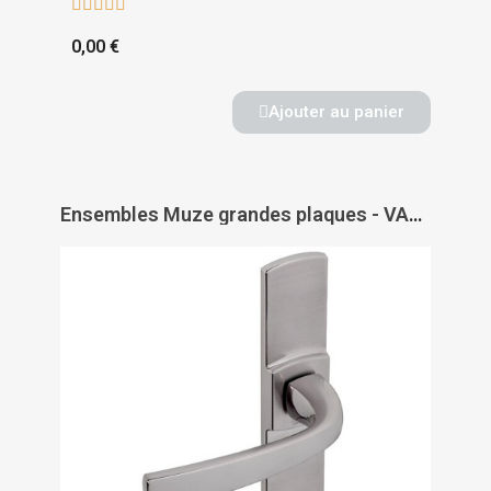





0,00 €
Ajouter au panier
Ensembles Muze grandes plaques - VACHETTE ASSA ABLOY