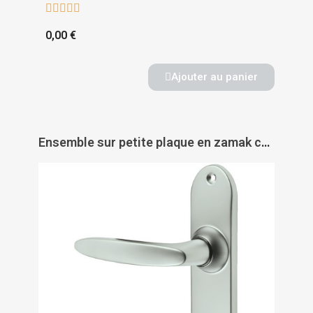





0,00 €
Ajouter au panier
Ensemble sur petite plaque en zamak chromé - JAZZ - VACHETTE ASSA ABLOY