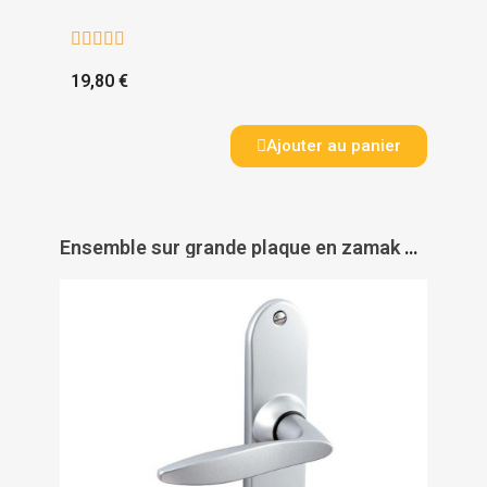





19,80 €
Ajouter au panier
Ensemble sur grande plaque en zamak chromé velours - TWIST - VACHETTE ASSA ABLOY