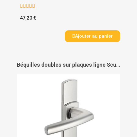





47,20 €
Ajouter au panier
Béquilles doubles sur plaques ligne Scult entraxe 165 mm - VACHETTE ASSA ABLOY