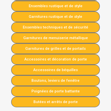
Ensembles rustique et de style
Garnitures rustique et de style
Ensembles techniques et de sécurité
Garnitures de menuiserie métallique
Garnitures de grilles et de portails
Accessoires et décoration de porte
Accessoires de béquilles
Boutons, leviers de fenêtre
Poignées de porte battante
Butées et arrêts de porte