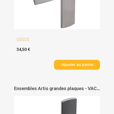





34,50 €
Ajouter au panier
Ensembles Artis grandes plaques - VACHETTE ASSA ABLOY