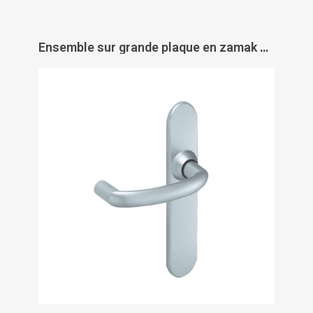
Ensemble sur grande plaque en zamak chromé velours - ALTO - VACHETTE ASSA ABLOY