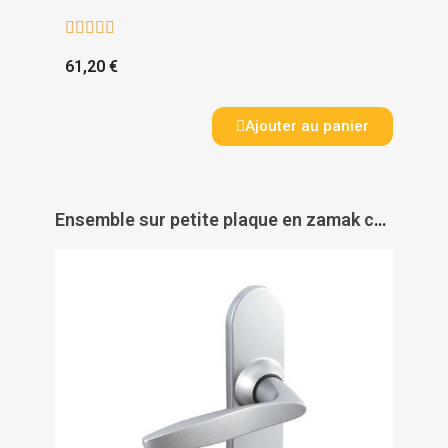





61,20 €
Ajouter au panier
Ensemble sur petite plaque en zamak chromé velours - TWIST - VACHETTE ASSA ABLOY