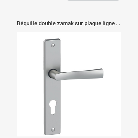
Béquille double zamak sur plaque ligne Flex entraxe 195 mm fintion chromé satin - VACHETTE ASSA ABLOY