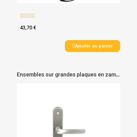





43,70 €
Ajouter au panier
Ensembles sur grandes plaques en zamak nickelé mat - AUBER - CADAP