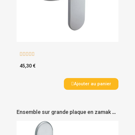





45,30 €
Ajouter au panier
Ensemble sur grande plaque en zamak chromé velours - OPERA - VACHETTE ASSA ABLOY