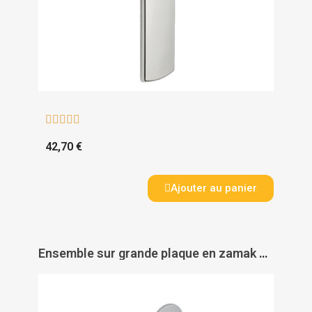





42,70 €
Ajouter au panier
Ensemble sur grande plaque en zamak chromé satin - SLIM - VACHETTE ASSA ABLOY