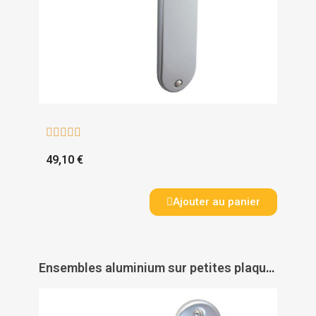





49,10 €
Ajouter au panier
Ensembles aluminium sur petites plaques - PAS DE MARQUE