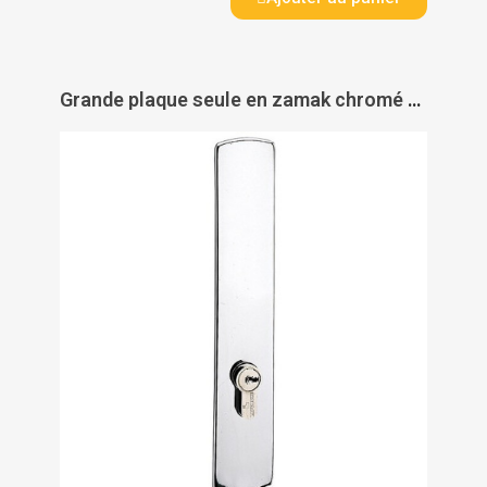
Grande plaque seule en zamak chromé - Entraxe 70 mm - Carré 7 mm - Pour ensemble RIV-BLOC - VACHETTE ASSA ABLOY