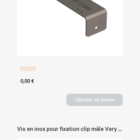





0,00 €
Ajouter au panier
Vis en inox pour fixation clip mâle Very Low Profile - DOMARINE