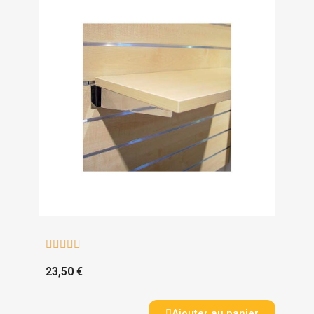





23,50 €
Ajouter au panier