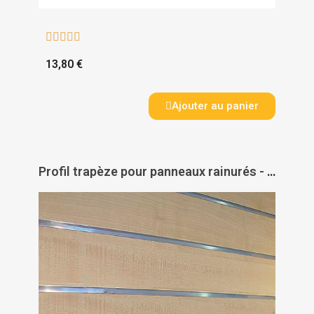





13,80 €
Ajouter au panier
Profil trapèze pour panneaux rainurés - PAS DE MARQUE