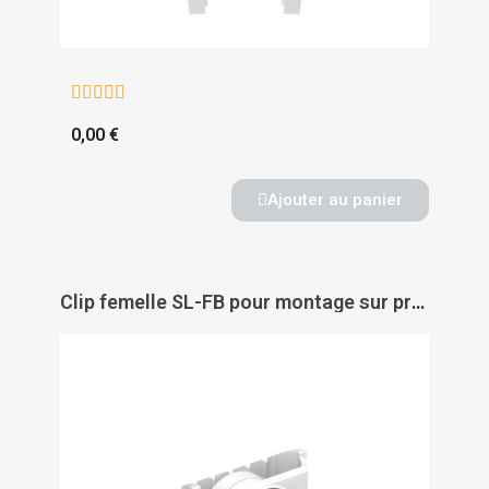





0,00 €
Ajouter au panier
Clip femelle SL-FB pour montage sur profilé SL-RLE ou fourrure type 45 x 18 - DOMARINE