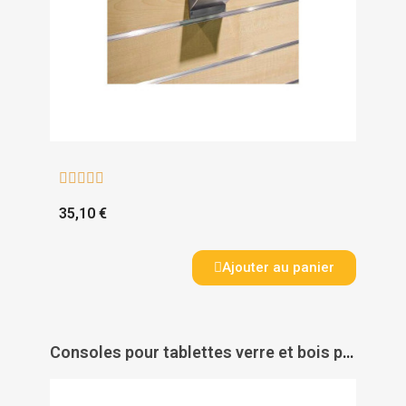





35,10 €
Ajouter au panier
Consoles pour tablettes verre et bois pour panneaux rainurés - PAS DE MARQUE