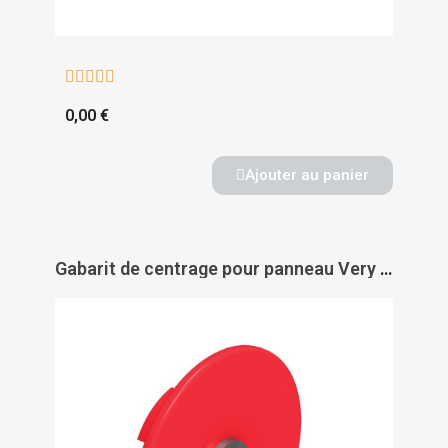





0,00 €
Ajouter au panier
Gabarit de centrage pour panneau Very Low Profile - DOMARINE