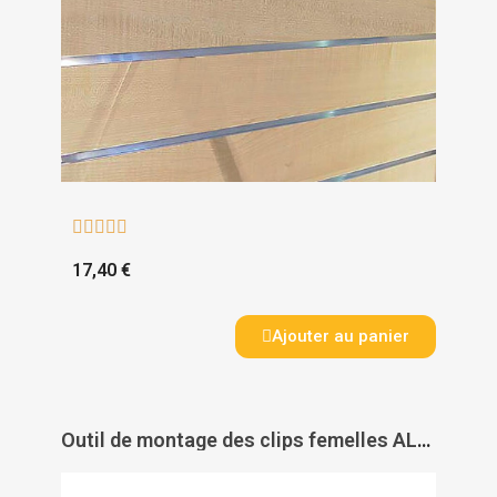





17,40 €
Ajouter au panier
Outil de montage des clips femelles ALU CT19 - DOMARINE