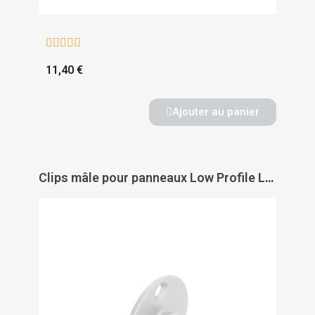





11,40 €
Ajouter au panier
Clips mâle pour panneaux Low Profile LP-SM8H - DOMARINE