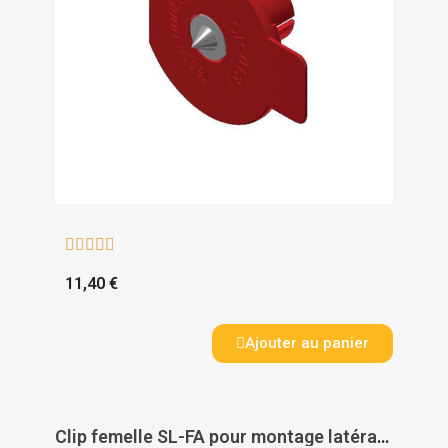





11,40 €
Ajouter au panier
Clip femelle SL-FA pour montage latéral sur profilé SL-RLE - DOMARINE