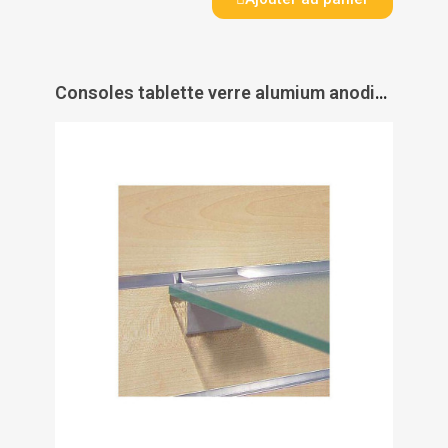
Consoles tablette verre alumium anodisé pour panneaux rainurés - PAS DE MARQUE