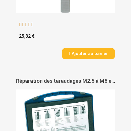





25,32 €
Ajouter au panier
Réparation des taraudages M2.5 à M6 en coffret - HELICOIL