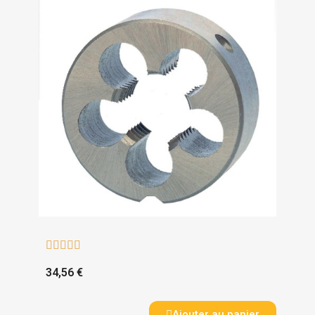





34,56 €
Ajouter au panier