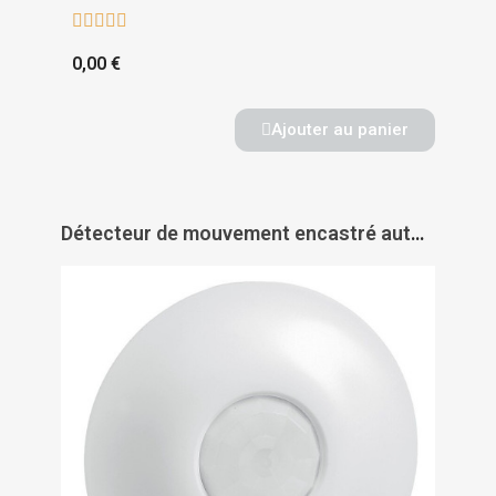





0,00 €
Ajouter au panier
Détecteur de mouvement encastré autonome faux plafond Eco Mosaic 1 - LEGRAND