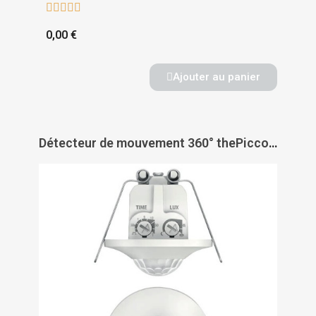





0,00 €
Ajouter au panier
Détecteur de mouvement 360° thePiccola S360-100 - THEBEN