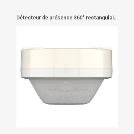
Détecteur de présence 360° rectangulaire plafond Luxa 103 - THEBEN