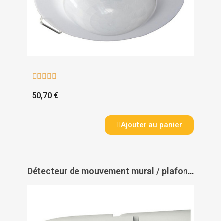





50,70 €
Ajouter au panier
Détecteur de mouvement mural / plafond theLuxa S360 - THEBEN