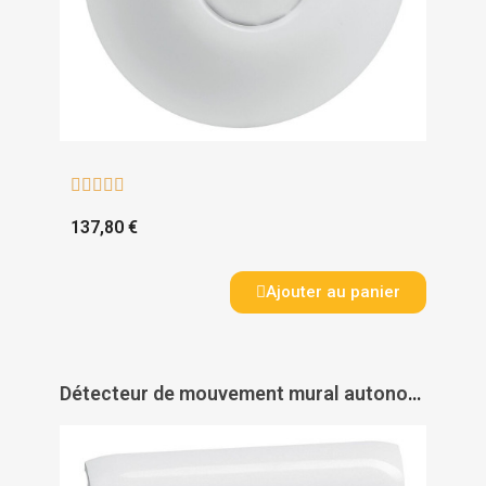





137,80 €
Ajouter au panier
Détecteur de mouvement mural autonome Eco Mosaic 1 - LEGRAND