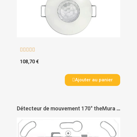





108,70 €
Ajouter au panier
Détecteur de mouvement 170° theMura S180-100 - THEBEN