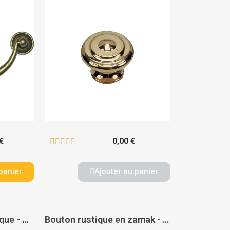
€
0,00 €





panier
Ajouter au panier
Poignée cuvette rustique - CADAP
Bouton rustique en zamak - CADAP