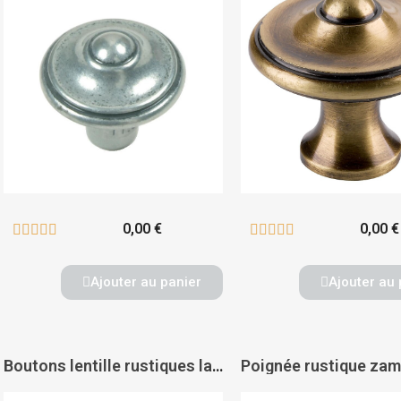
0,00 €
0,00 €










Ajouter au panier
Ajouter au 
Boutons lentille rustiques laiton - FERRASSE