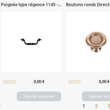
Poignée type régence 1145 - CADAP
0,00 €
0,00 €










Ajouter au panier
Ajouter au 
1
2