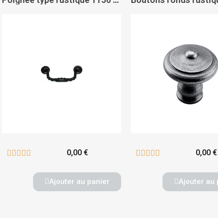
0,00 €
0,00 €










Ajouter au panier
Ajouter au 