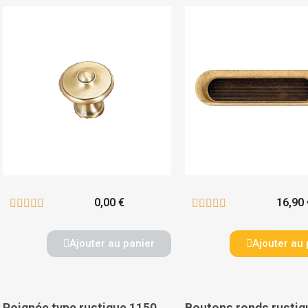
0,00 €
16,90 










Ajouter au panier
Ajouter au 
Poignée type rustique 1150 - CADAP