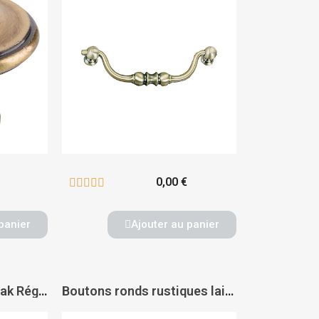
0,00 €





panier
Ajouter au panier
Poignée rustique zamak Régence - CADAP
Boutons ronds rustiques laiton 1538 - DUBOIS