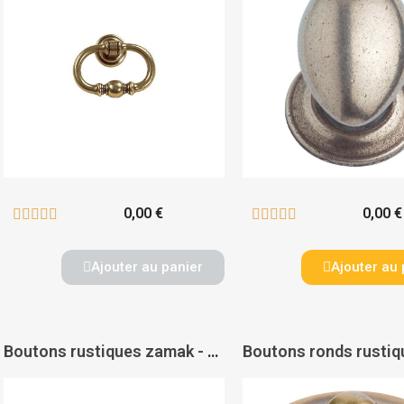
0,00 €
0,00 €










Ajouter au panier
Ajouter au 
Boutons rustiques zamak - PAS DE MARQUE