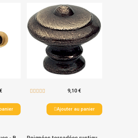
€
9,10 €





panier
Ajouter au panier
Boutons ronds rustiques - BOUVET
Poignées torsadées rustiques fer - BOUVET