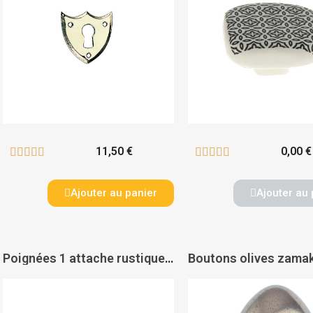
11,50 €
0,00 €










Ajouter au panier
Ajouter au 
Poignées 1 attache rustiques zamak 776 F - PAS DE MARQUE