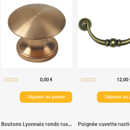
0,00 €
12,00 










Ajouter au panier
Ajouter au 
Boutons Lyonnais ronds rustiques laiton - DUBOIS