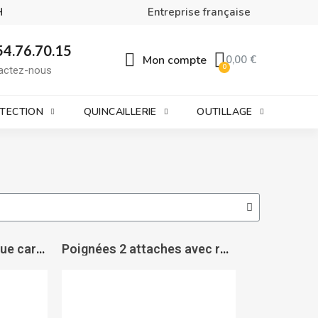
H
Entreprise française
54.76.70.15
Mon compte
0,00 €
actez-nous
OTECTION
QUINCAILLERIE
OUTILLAGE
Bouton carré céramique carreau de ciment porcelaine - CADAP
Poignées 2 attaches avec rosaces - Classique - PAS DE MARQUE