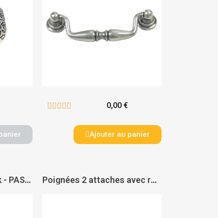
0,00 €





panier
Ajouter au panier
Boutons olives zamak - PAS DE MARQUE
Poignées 2 attaches avec rosaces - Perlé - PAS DE MARQUE