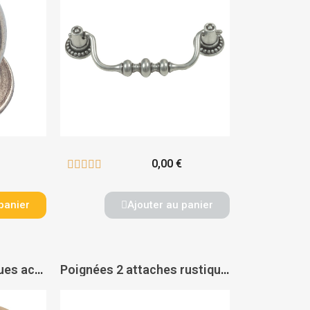
0,00 €





panier
Ajouter au panier
Boutons ronds rustiques acier - DUBOIS
Poignées 2 attaches rustiques laiton 1279 et 2020 - DUBOIS