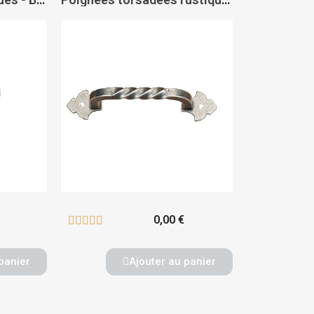
0,00 €





panier
Ajouter au panier