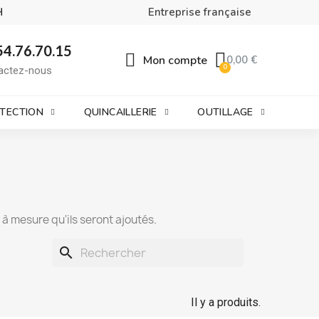
H
Entreprise française
54.76.70.15
Mon compte
0,00 €
actez-nous
OTECTION
QUINCAILLERIE
OUTILLAGE
t à mesure qu'ils seront ajoutés.
search
Il y a produits.