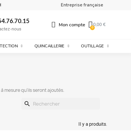
H
Entreprise française
54.76.70.15
Mon compte
0,00 €
actez-nous
OTECTION
QUINCAILLERIE
OUTILLAGE
t à mesure qu'ils seront ajoutés.
search
Il y a produits.