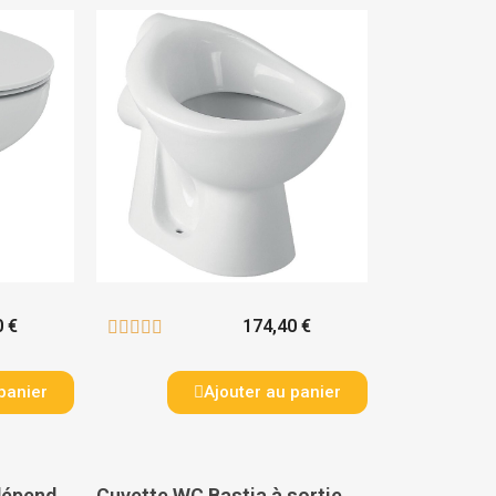
0 €
174,40 €





panier
Ajouter au panier
Cuvette WC au sol indépendante surélevée Ulysse SH - PORCHER
Cuvette WC Bastia à sortie horizontale - GEBERIT