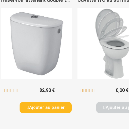
82,90 €
0,00 €










Ajouter au panier
Ajouter au 