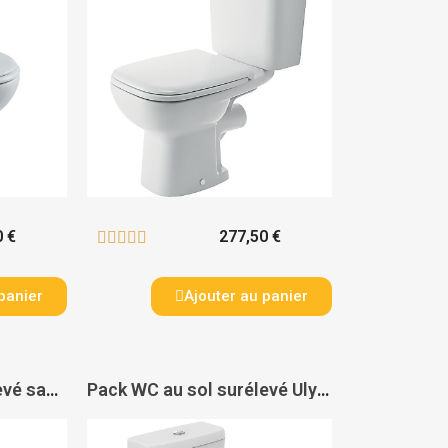
0 €
277,50 €





panier
Ajouter au panier
Pack WC au sol surélevé sans bride Ulysse + SH - PORCHER
Pack WC au sol surélevé Ulysse SH - PORCHER