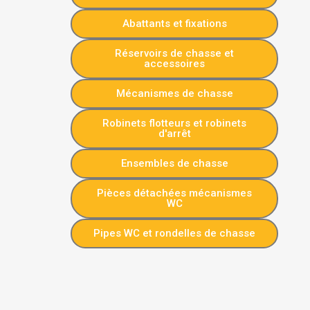
Abattants et fixations
Réservoirs de chasse et
accessoires
Mécanismes de chasse
Robinets flotteurs et robinets
d'arrêt
Ensembles de chasse
Pièces détachées mécanismes
WC
Pipes WC et rondelles de chasse