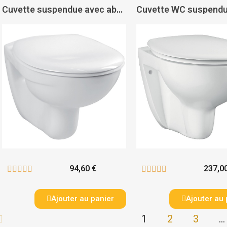
Cuvette suspendue avec abattant Similaire S4-13 - SIMILAIRE
94,60 €
237,0










Ajouter au panier
Ajouter au 
1
2
3
…