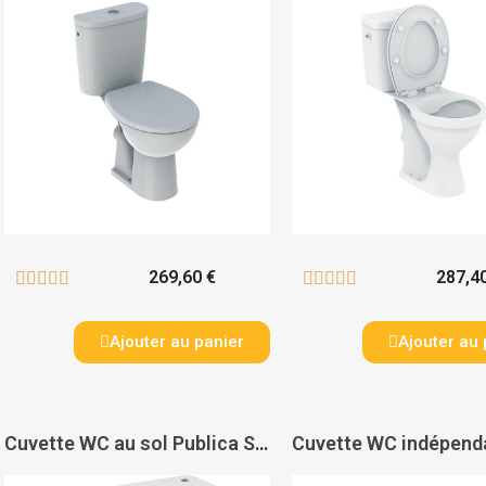
269,60 €
287,4










Ajouter au panier
Ajouter au 
Cuvette WC au sol Publica SH - GEBERIT