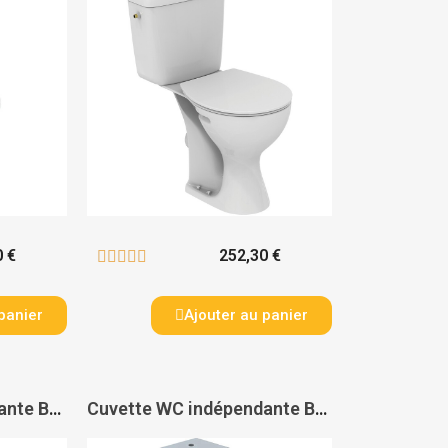
0 €
252,30 €





panier
Ajouter au panier
Cuvette WC indépendante Bambini Bébé - GEBERIT
Cuvette WC indépendante Bambini Enfant - GEBERIT