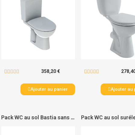
358,20 €
278,4










Ajouter au panier
Ajouter au 
Pack WC au sol Bastia sans bride - GEBERIT