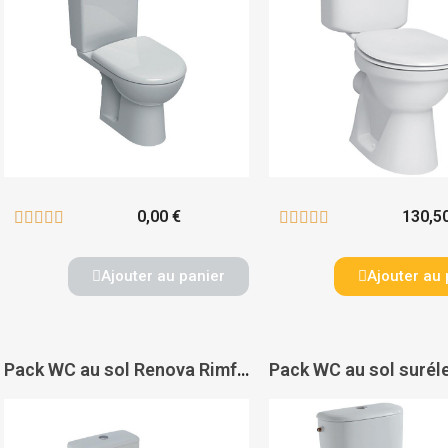
0,00 €
130,5










Ajouter au panier
Ajouter au 
Pack WC au sol Renova Rimfree - GEBERIT