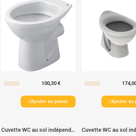
100,30 €
174,0










Ajouter au panier
Ajouter au 
Cuvette WC au sol indépendante Publica SV - GEBERIT