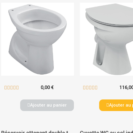
0,00 €
116,0










Ajouter au panier
Ajouter au 
Réservoir attenant double touche Bastia - GEBERIT