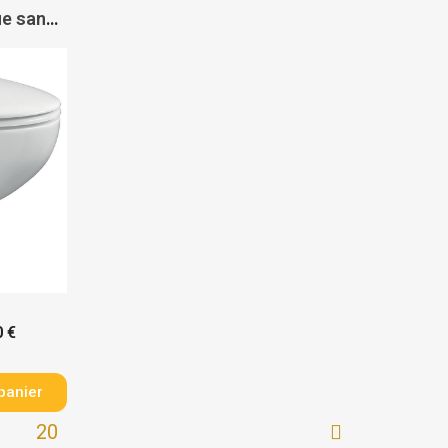
Cuvette WC suspendue sans bride Bau Ceramic Soft Close - GROHE
0 €
panier
20