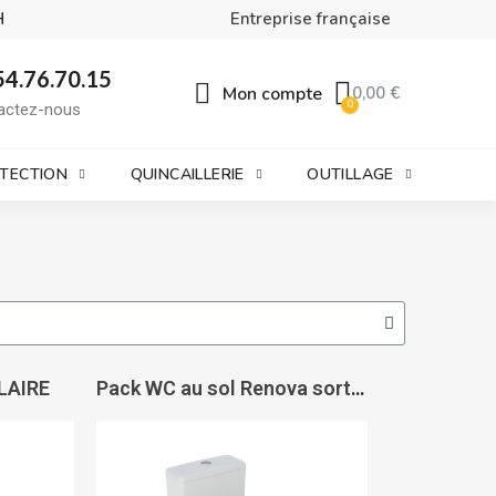
H
Entreprise française
54.76.70.15
Mon compte
0,00 €
actez-nous
OTECTION
QUINCAILLERIE
OUTILLAGE
ILAIRE
Pack WC au sol Renova sortie verticale - GEBERIT