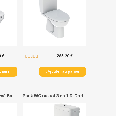
0 €
285,20 €





panier
Ajouter au panier
Pack WC au sol surélevé Bastia - GEBERIT
Pack WC au sol 3 en 1 D-Code - DURAVIT