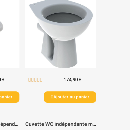
0 €
174,90 €





panier
Ajouter au panier
Cuvette WC au sol indépendante Matura SH - PORCHER
Cuvette WC indépendante maternelle Contour 21 SH - PORCHER