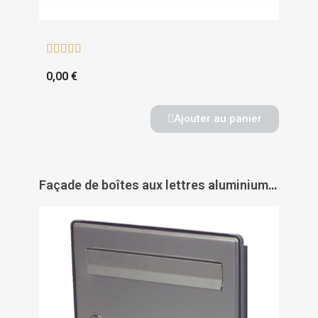





0,00 €
Ajouter au panier
Façade de boîtes aux lettres aluminium ton argent - porte côté rue - DECAYEUX