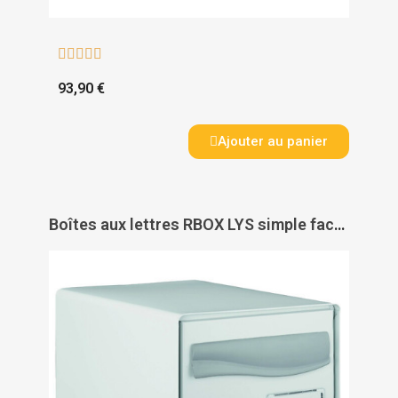





93,90 €
Ajouter au panier
Boîtes aux lettres RBOX LYS simple face - DECAYEUX