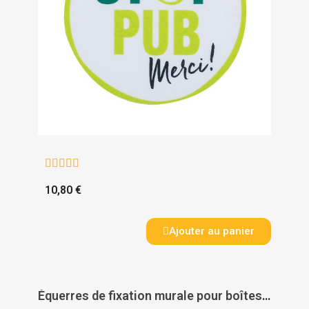





10,80 €
Ajouter au panier
Équerres de fixation murale pour boîtes aux lettres Renz - RENZ