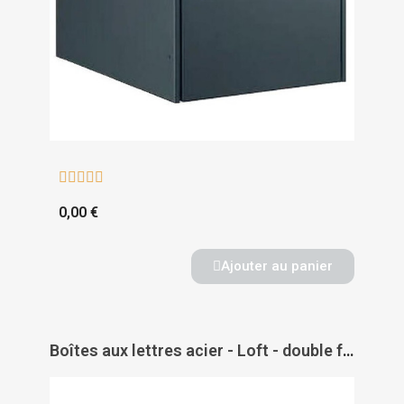





0,00 €
Ajouter au panier
Boîtes aux lettres acier - Loft - double face - DECAYEUX