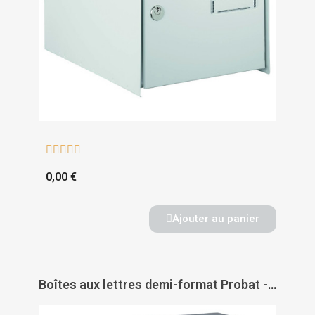





0,00 €
Ajouter au panier
Boîtes aux lettres demi-format Probat - DECAYEUX