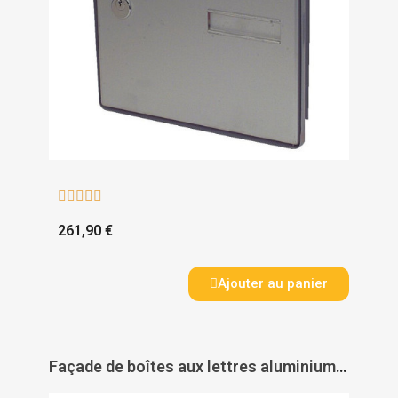





261,90 €
Ajouter au panier
Façade de boîtes aux lettres aluminium ton argent - porte côté privé - DECAYEUX