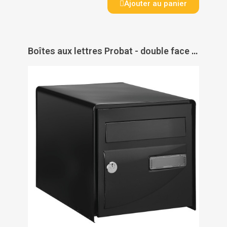
Ajouter au panier
Boîtes aux lettres Probat - double face - L 302 x H 300 x P 410 mm - DECAYEUX