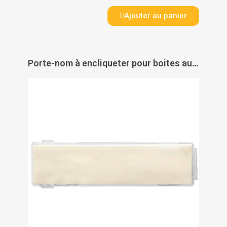
Ajouter au panier
Porte-nom à encliqueter pour boites aux lettres individuelles et ensembles collectifs Renz - RENZ