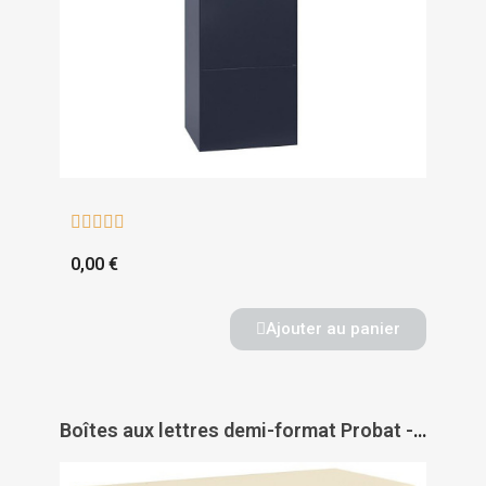





0,00 €
Ajouter au panier
Boîtes aux lettres demi-format Probat - DECAYEUX