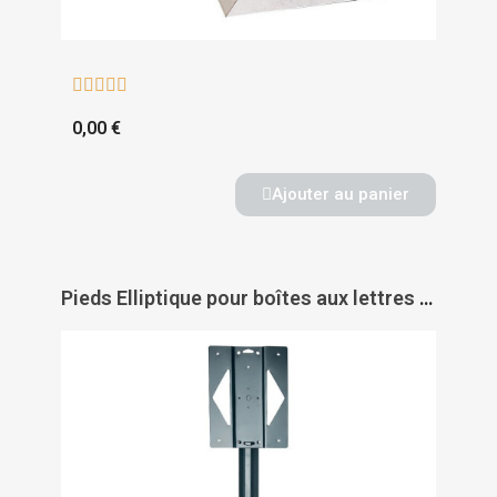





0,00 €
Ajouter au panier
Pieds Elliptique pour boîtes aux lettres Renz - RENZ